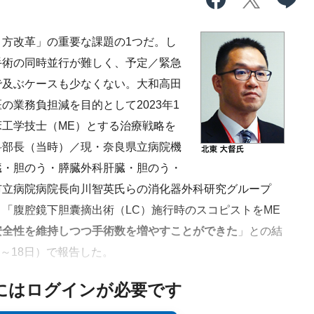
方改革」の重要な課題の1つだ。し
手術の同時並行が難しく、予定／緊急
で及ぶケースも少なくない。大和高田
の業務負担減を目的として2023年1
工学技士（ME）とする治療戦略を
科部長（当時）／現・奈良県立病院機
臓・胆のう・膵臓外科
肝臓・胆のう・
市立病院病院⻑向川智英⽒らの消化器外科研究グループ
「腹腔鏡下胆囊摘出術（LC）施行時のスコピストをME
安全性を維持しつつ手術数を増やすことができた
」との結
6～18日）で報告した。
にはログインが必要です