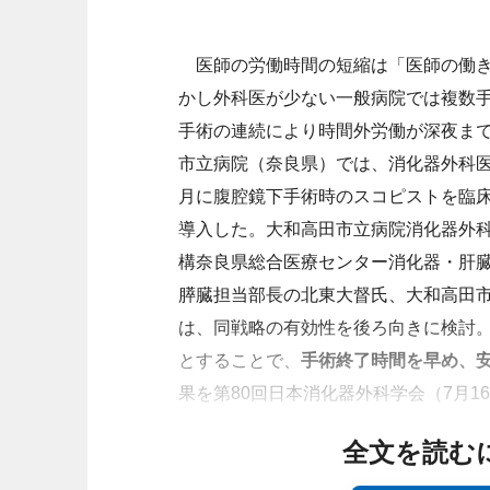
医師の労働時間の短縮は「医師の働き
かし外科医が少ない一般病院では複数
手術の連続により時間外労働が深夜ま
市立病院（奈良県）では、消化器外科医
月に腹腔鏡下手術時のスコピストを臨床
導入した。大和高田市立病院消化器外
構奈良県総合医療センター消化器・肝
膵臓担当部長
の北東大督氏、大和高田
は、同戦略の有効性を後ろ向きに検討。
とすることで、
手術終了時間を早め、
果を第80回日本消化器外科学会（7月1
全文を読む