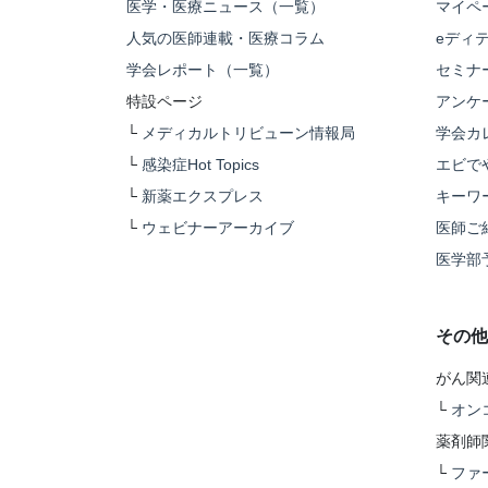
医学・医療ニュース（一覧）
マイペ
人気の医師連載・医療コラム
eディ
学会レポート（一覧）
セミナ
特設ページ
アンケ
└
メディカルトリビューン情報局
学会カ
└
感染症Hot Topics
エビで
└
新薬エクスプレス
キーワ
└
ウェビナーアーカイブ
医師ご
医学部
その他
がん関
└
オン
薬剤師
└
ファ