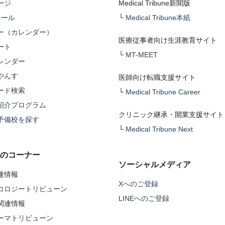
ージ
Medical Tribune新聞版
テール
└
Medical Tribune本紙
ー（カレンダー）
医療従事者向け生涯教育サイト
ート
└
MT-MEET
レンダー
やんす
医師向け転職支援サイト
ード検索
└
Medical Tribune Career
紹介プログラム
クリニック継承・開業支援サイト
予備校を探す
└
Medical Tribune Next
のコーナー
ソーシャルメディア
連情報
Xへのご登録
コロジートリビューン
LINEへのご登録
関連情報
ーマトリビューン