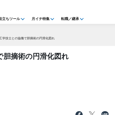
役立ちツール
月イチ特集
転職／継承
工学技士との協働で胆摘術の円滑化図れ
で胆摘術の円滑化図れ