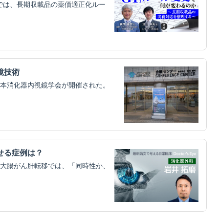
革では、長期収載品の薬価適正化ルー
鏡技術
日本消化器内視鏡学会が開催された。
せる症例は？
大腸がん肝転移では、「同時性か、