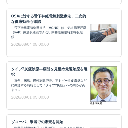
OSAに対する舌下神経電気刺激療法、二次的
な健康効果も確認
舌下神経電気刺激療法（HGNS）は、気道陽圧呼吸
（PAP）療法を継続できない閉塞性睡眠時無呼吸症
候...
2026/08/04 05:00:00
タイプ2炎症診療―病態を見極め最適治療を選
択
近年、喘息、慢性副鼻腔炎、アトピー性皮膚炎など
に共通する病態として「タイプ2炎症」への関心が高
まっ...
2026/08/01 05:00:00
ゾコーバ、米国での販売を開始