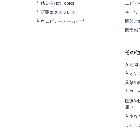
└
感染症Hot Topics
エビで
└
新薬エクスプレス
キーワ
└
ウェビナーアーカイブ
医師ご
医学部
その他
がん関
└
オン
薬剤師
└
ファ
医療や
届け
└
あな
ライフ