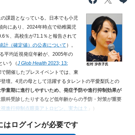
の課題となっている。日本でも小児
傾向にあり、2024年時点で幼稚園児
0.6％、高校生が71.1％と報告されて
統計（確定値）の公表について
）。
る平均近視発症年齢が、2005年の
たという（
J Glob Health
2023; 13:
京都で開催したプレスイベントでは、東
登壇。4児の母として活躍するタレントの平愛梨氏との
は学童期に進行しやすいため、発症予防や進行抑制効果が
に眼科受診したりするなど低年齢からの予防・対策が重要
近視進行抑制点眼薬アトロピン、実力は？
」）
にはログインが必要です