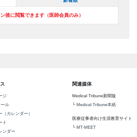
新着順
イン後に閲覧できます（医師会員のみ）
ス
関連媒体
ージ
Medical Tribune新聞版
テール
└
Medical Tribune本紙
ー（カレンダー）
医療従事者向け生涯教育サイト
ート
└
MT-MEET
レンダー