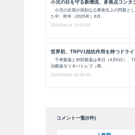
小児の目を守る新潮流、多焦点コンタ
小児の近視が深刻な公衆衛生上の問題とし
た中、昨年（2025年）8月...
2026/04/14 10:00:00
世界初、TRPV1拮抗作用を持つドラ
千寿製薬と持田製薬は本日（4月6日）、T
治療薬モツギバトレプ（商...
2026/04/06 16:00:49
コメント一覧(
0
件)