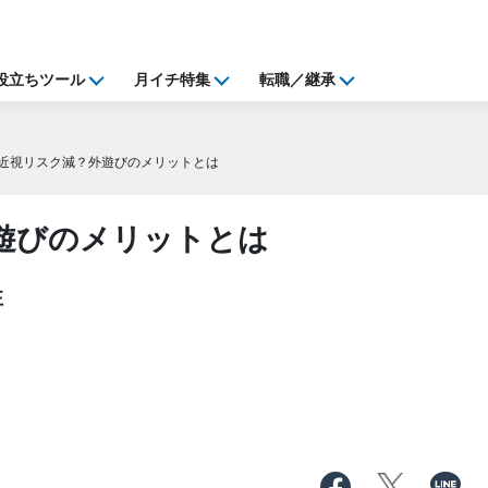
役立ちツール
月イチ特集
転職／継承
近視リスク減？外遊びのメリットとは
遊びのメリットとは
性