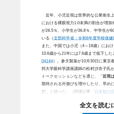
近年、小児近視は世界的な公衆衛生上
における裸眼視力1.0未満の割合が増加
が26.5％、小学生が36.8％、中学生が6
いる（
文部科学省：令和6年度学校保健
また、中国では小児（4～18歳）におけ
10.6歳から21年には7.6歳まで低下し
04144
）。参天製薬が10月30日に東
邦大学眼科学講座講師の松村沙衣子氏が
トークセッションなどを通じ、「
近視
期待される外遊びを増やしたり、早め
だ
」と述べた。（関連記事「
日本初の
全文を読む