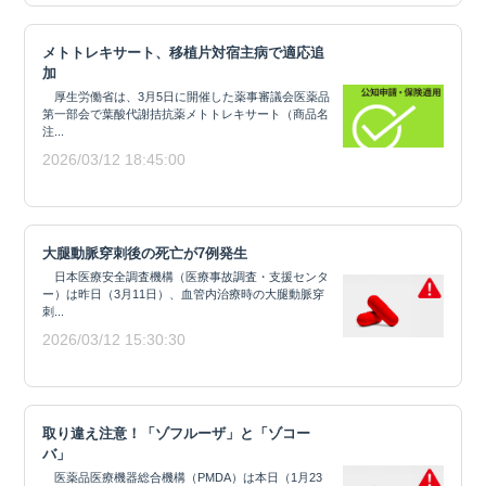
メトトレキサート、移植片対宿主病で適応追
加
厚生労働省は、3月5日に開催した薬事審議会医薬品
第一部会で葉酸代謝拮抗薬メトトレキサート（商品名
注...
2026/03/12 18:45:00
大腿動脈穿刺後の死亡が7例発生
日本医療安全調査機構（医療事故調査・支援センタ
ー）は昨日（3月11日）、血管内治療時の大腿動脈穿
刺...
2026/03/12 15:30:30
取り違え注意！「ゾフルーザ」と「ゾコー
バ」
医薬品医療機器総合機構（PMDA）は本日（1月23