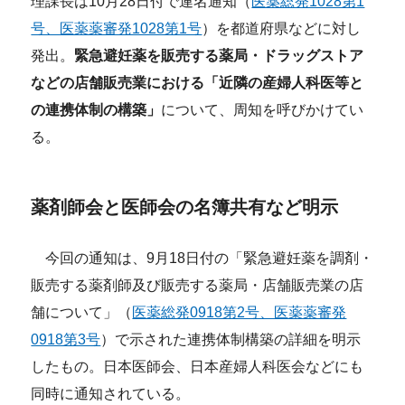
理課長は10月28日付で連名通知（
医薬総発1028第1
号、医薬薬審発1028第1号
）を
都道府県などに対し
発出。
緊急避妊薬を販売する薬局・ドラッグストア
などの店舗販売業における「近隣の産婦人科医等と
の連携体制の構築」
について、周知を呼びかけてい
る。
薬剤師会と医師会の名簿共有など明示
今回の通知は、9月18日付の「緊急避妊薬を調剤・
販売する薬剤師及び販売する薬局・店舗販売業の店
舗について」（
医薬総発0918第2号、医薬薬審発
0918第3号
）で示された連携体制構築の詳細を明示
したもの。日本医師会、日本産婦人科医会などにも
同時に通知されている。