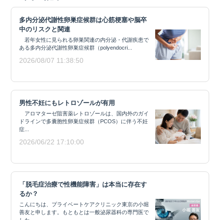
多内分泌代謝性卵巣症候群は心筋梗塞や脳卒
中のリスクと関連
若年女性に見られる卵巣関連の内分泌・代謝疾患で
ある多内分泌代謝性卵巣症候群（polyendocri...
2026/08/07 11:38:50
男性不妊にもレトロゾールが有用
アロマターゼ阻害薬レトロゾールは、国内外のガイ
ドラインで多囊胞性卵巣症候群（PCOS）に伴う不妊
症...
2026/06/22 17:10:00
「脱毛症治療で性機能障害」は本当に存在す
るか？
こんにちは、プライベートケアクリニック東京の小堀
善友と申します。もともとは一般泌尿器科の専門医で