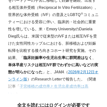
をパートナーの子宮に移植して妊娠を継続、出産す
る相互体外受精（Reciprocal In Vitro Fertilization）。
※
世界的な体外受精（IVF）の普及とLGBTQ
コミュニ
ティーにおける受容に伴い、臨床的・社会的に重要
性を増している。米・Emory UniversityのDaniela
Dieg氏らは、米国で従来型のIVFまたは相互IVFを受
けた女性同性カップルにおける、胚移植および妊娠
転帰を比較する後ろ向きコホート研究を実施。その
結果、「
臨床妊娠率や生児出生率に群間差はなく
、
単体早産リスクは相互IVF群でわずかに高いなどの実
態が明らかになった
」と、
JAMA
（
2026年2月12日オ
ンライン版
）のResearch Letterで報告した。（関連
記事「
子宮移植の成功率と生児出産成功率は高
い
」）
全文を読むにはログインが必要です