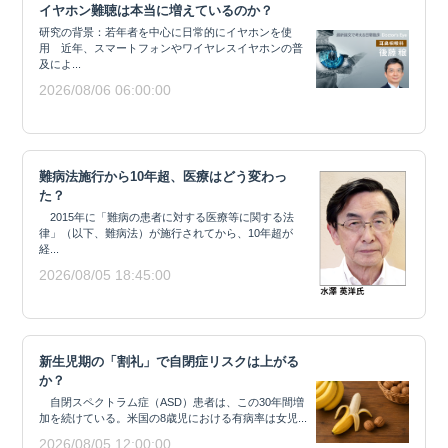
イヤホン難聴は本当に増えているのか？
研究の背景：若年者を中心に日常的にイヤホンを使
用 近年、スマートフォンやワイヤレスイヤホンの普
及によ...
2026/08/06 06:00:00
難病法施行から10年超、医療はどう変わっ
た？
2015年に「難病の患者に対する医療等に関する法
律」（以下、難病法）が施行されてから、10年超が
経...
2026/08/05 18:45:00
新生児期の「割礼」で自閉症リスクは上がる
か？
自閉スペクトラム症（ASD）患者は、この30年間増
加を続けている。米国の8歳児における有病率は女児...
2026/08/05 12:00:00