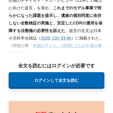
が国のチャイルド・デス・レビュー（CDR）の確立
に向けた提言」を発出。
これまでのモデル事業で明
らかになった課題を提示し、遺族の個別同意に依存
しない全数検証の実施と、安定したCDRの運用を保
障する法整備の必要性を訴えた
。提言の全文は日本
小児科学会雑誌（
2026; 130: 93-96
）に掲載された。
（関連記事「
米国の子ども，1時間に1人が不慮の事
故で死亡
」）
全文を読むにはログインが必要です
ログインして全文を読む