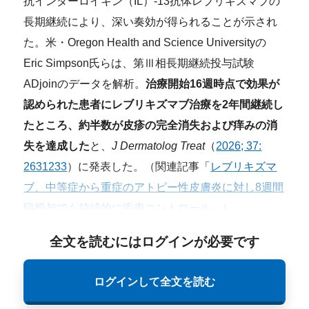
抗インターロイキン（IL）-13抗体レブリキズマブの
長期継続により、深い奏効が得られることが示され
た。米・Oregon Health and Science Universityの
Eric Simpson氏らは、第Ⅲ相長期継続投与試験
ADjoinのデータを解析。
治療開始16週時点で効果が
認められた患者にレブリキズマブ治療を2年間継続し
たところ、約半数が皮疹の完全消失および痒みの消
失を達成した
と、
J Dermatolog Treat
（
2026; 37:
2631233
）に発表した。（関連記事「
レブリキズマ
ブ、中等症から重症のアトピー性皮膚炎に対し8週間
隔投与でも持続的に疾患コントロール
」）
全文を読むにはログインが必要です
ログインして全文を読む