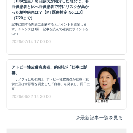
〔10pt進呈〕羽白誠氏が紹介した研究で、非
白斑患者と比べ白斑患者で特にリスクが高か
った精神疾患は？【MT医療検定 No.113】
（7/20まで）
記事に関する問題に正解するとポイントを進呈しま
す。チャンスは1回！記事を読んで確実にポイントを
GET...
2026/07/14 17:00:00
アトピー性皮膚炎患者、約6割が「仕事に影
響」
サノフィは6月18日、アトピー性皮膚炎が就職・就
労に及ぼす影響を調査した「白書」を発表し、同日に
東...
2026/06/22 14:30:00
最新記事一覧を見る