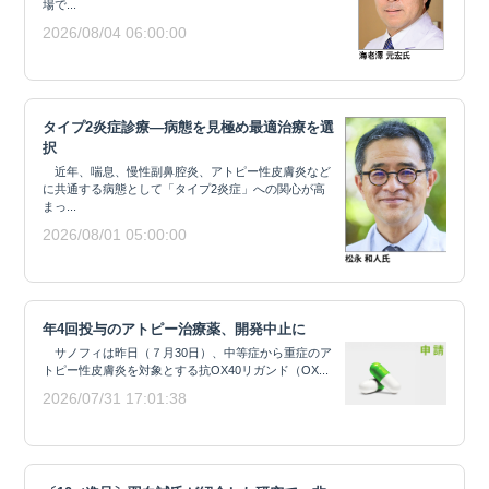
場で...
2026/08/04 06:00:00
タイプ2炎症診療―病態を見極め最適治療を選
択
近年、喘息、慢性副鼻腔炎、アトピー性皮膚炎など
に共通する病態として「タイプ2炎症」への関心が高
まっ...
2026/08/01 05:00:00
年4回投与のアトピー治療薬、開発中止に
サノフィは昨日（７月30日）、中等症から重症のア
トピー性皮膚炎を対象とする抗OX40リガンド（OX...
2026/07/31 17:01:38