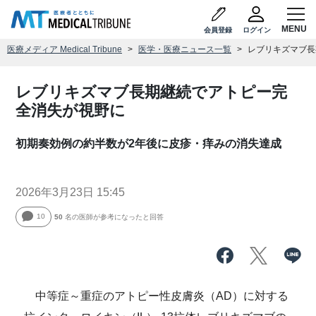
会員登録
ログイン
医療メディア Medical Tribune
医学・医療ニュース一覧
レブリキズマブ長
レブリキズマブ長期継続でアトピー完
全消失が視野に
初期奏効例の約半数が2年後に皮疹・痒みの消失達成
2026年3月23日 15:45
10
50
名の医師が参考になったと回答
中等症～重症のアトピー性皮膚炎（AD）に対する