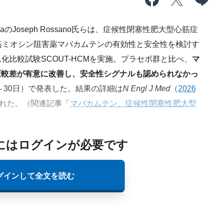
ladelphiaのJoseph Rossano氏らは、症候性閉塞性肥大型心筋症
筋ミオシン阻害薬マバカムテンの有効性と安全性を検討す
比較試験SCOUT-HCMを実施。プラセボ群と比べ、
マ
出路圧較差が有意に改善し、安全性シグナルも認められなかっ
8～30日）で発表した。結果の詳細は
N Engl J Med
（
2026
れた。（関連記事「
マバカムテン、症候性閉塞性肥大型
にはログインが必要です
グインして全文を読む