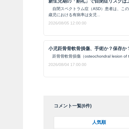
新生児期の「割礼」で自閉症リスクは
自閉スペクトラム症（ASD）患者は、この
歳児における有病率は女児...
2026/08/05 12:00:00
小児距骨骨軟骨損傷、手術か？保存か
距骨骨軟骨損傷（osteochondral lesion of t
2026/08/04 17:00:00
コメント一覧(
6
件)
人気順