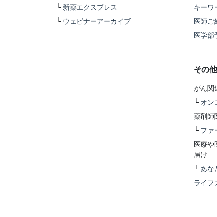
└
新薬エクスプレス
キーワ
└
ウェビナーアーカイブ
医師ご
医学部
その他
がん関
└
オン
薬剤師
└
ファ
医療や
届け
└
あな
ライフ