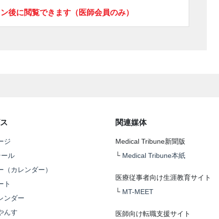
イン後に閲覧できます（医師会員のみ）
ス
関連媒体
ージ
Medical Tribune新聞版
テール
└
Medical Tribune本紙
ー（カレンダー）
医療従事者向け生涯教育サイト
ート
└
MT-MEET
レンダー
やんす
医師向け転職支援サイト