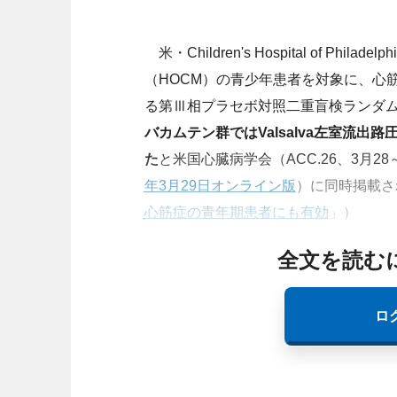
米・Children's Hospital of Phi
（HOCM）の青少年患者を対象に、心
る第Ⅲ相プラセボ対照二重盲検ランダム化
バカムテン群ではValsalva左室流
た
と米国心臓病学会（ACC.26、3月2
年3月29日オンライン版
）に同時掲載さ
心筋症の青年期患者にも有効
」）
全文を読む
ロ