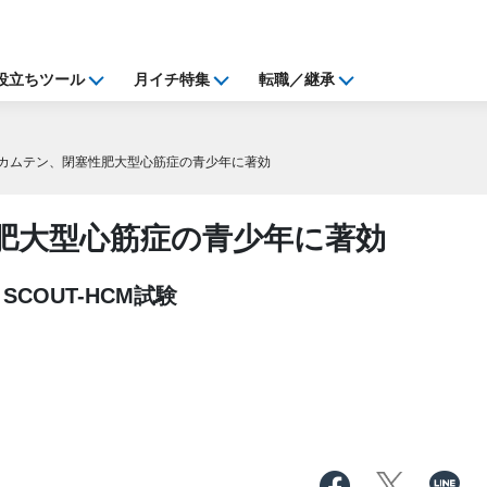
役立ちツール
月イチ特集
転職／継承
カムテン、閉塞性肥大型心筋症の青少年に著効
肥大型心筋症の青少年に著効
COUT-HCM試験