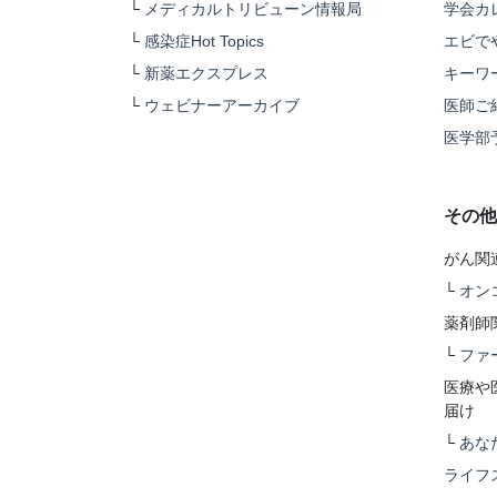
└
メディカルトリビューン情報局
学会カ
└
感染症Hot Topics
エビで
└
新薬エクスプレス
キーワ
└
ウェビナーアーカイブ
医師ご
医学部
その他
がん関
└
オン
薬剤師
└
ファ
医療や
届け
└
あな
ライフ