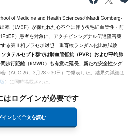
ool of Medicine and Health SciencesのMardi Gomberg-
室駆出率（LVEF）が保たれた心不全に伴う後毛細血管性・前
-HFpEF）患者を対象に、アクチビンシグナル伝達阻害薬
討する第Ⅱ相プラセボ対照二重盲検ランダム化比較試験
、
ソタテルセプト群では肺血管抵抗（PVR）および平均肺
分間歩行距離（6MWD）も有意に延長、新たな安全性シグ
会（ACC.26、3月28～30日）で発表した。結果の詳細は
ン版
）に同時掲載された。
にはログインが必要です
グインして全文を読む