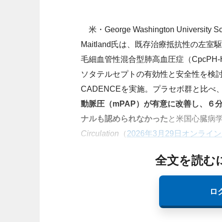
米・George Washington University Sch
Maitland氏は、既存治療抵抗性の左
毛細血管性混合型肺高血圧症（CpcPH
ソタテルセプトの有効性と安全性を検
CADENCEを実施。プラセボ群と比べ
動脈圧（mPAP）が有意に改善し、６
ナルも認められなかった
と米国心臓病学
Circulation
（
2026年3月29日オンライ
全文を読む
ロ