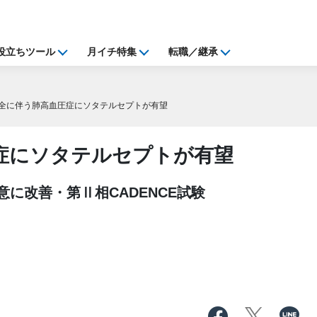
役立ちツール
月イチ特集
転職／継承
全に伴う肺高血圧症にソタテルセプトが有望
症にソタテルセプトが有望
に改善・第Ⅱ相CADENCE試験