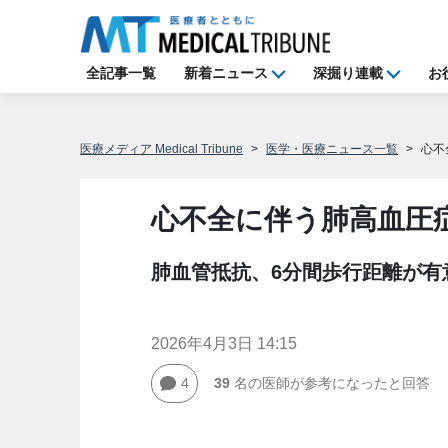
全記事一覧
新着ニュース
深掘り連載
お
医療メディア Medical Tribune
医学・医療ニュース一覧
心不
心不全に伴う肺高血圧
肺血管抵抗、6分間歩行距離が有意
2026年4月3日 14:15
4
39
名の医師が参考になったと回答