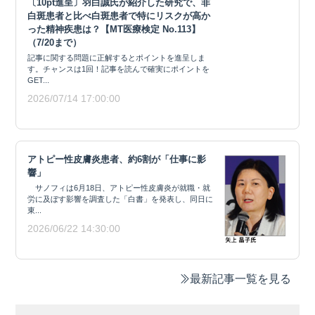
〔10pt進呈〕羽白誠氏が紹介した研究で、非
白斑患者と比べ白斑患者で特にリスクが高か
った精神疾患は？【MT医療検定 No.113】
（7/20まで）
記事に関する問題に正解するとポイントを進呈しま
す。チャンスは1回！記事を読んで確実にポイントを
GET...
2026/07/14 17:00:00
アトピー性皮膚炎患者、約6割が「仕事に影
響」
サノフィは6月18日、アトピー性皮膚炎が就職・就
労に及ぼす影響を調査した「白書」を発表し、同日に
東...
2026/06/22 14:30:00
最新記事一覧を見る