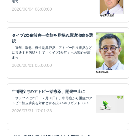
場で...
2026/08/04 06:00:00
タイプ2炎症診療―病態を見極め最適治療を選
択
近年、喘息、慢性副鼻腔炎、アトピー性皮膚炎など
に共通する病態として「タイプ2炎症」への関心が高
まっ...
2026/08/01 05:00:00
年4回投与のアトピー治療薬、開発中止に
サノフィは昨日（７月30日）、中等症から重症のア
トピー性皮膚炎を対象とする抗OX40リガンド（OX...
2026/07/31 17:01:38