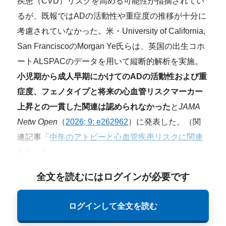
疾患（CVD）リスクを高める可能性が指摘されてい
るが、既報ではADの活動性や重症度の推移が十分に
考慮されていなかった。米・University of California,
San FranciscoのMorgan Ye氏らは、英国の出生コホ
ートALSPACのデータを用いて縦断的解析を実施。
小児期から成人早期にかけてのADの活動性および重
症度、フェノタイプと将来の心血管リスクマーカー
上昇との一貫した関連は認められなかった
と
JAMA
Netw Open
（
2026; 9: e262962
）に発表した。（関
連記事「
中年のアトピーと心血管疾患リスクに関連
なし
」）
全文を読むにはログインが必要です
ログインして全文を読む