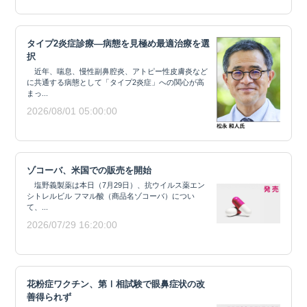
タイプ2炎症診療―病態を見極め最適治療を選
択
近年、喘息、慢性副鼻腔炎、アトピー性皮膚炎など
に共通する病態として「タイプ2炎症」への関心が高
まっ...
2026/08/01 05:00:00
ゾコーバ、米国での販売を開始
塩野義製薬は本日（7月29日）、抗ウイルス薬エン
シトレルビル フマル酸（商品名ゾコーバ）につい
て、...
2026/07/29 16:20:00
花粉症ワクチン、第Ⅰ相試験で眼鼻症状の改
善得られず