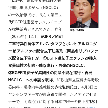
（EGFR）遺伝子変異陽性の進
行非小細胞肺がん（NSCLC）
の一次治療では、長らく第三世
代EGFR阻害薬オシメルチニブ
が標準治療とされてきた。昨年
（2025年）12月、
EGFR／MET
二重特異性抗体アミバンタマブとボルヒアルロニダ
ーゼ アルファの配合皮下注製剤（商品名リブロファ
ズ配合皮下注）が、①EGFR遺伝子エクソン20挿入
変異陽性の切除不能な進行・再発のNSCLC、
②EGFR遺伝子変異陽性の切除不能な進行・再発
NSCLC－への承認を取得
。和歌山県立医科大学呼吸
器内科・腫瘍内科准教授の赤松弘朗氏は、4月3日に
ヤンセンファーマが東京都で開催したメディアセミ
ナーで、
同適応症に対する
日本で唯一の皮下注製剤