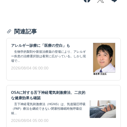
関連記事
アレルギー診療に「医療の空白」も
生物学的製剤や新規治療薬の登場により、アレルギ
ー疾患の治療選択肢は着実に広がっている。しかし現
場で...
2026/08/04 06:00:00
OSAに対する舌下神経電気刺激療法、二次的
な健康効果も確認
舌下神経電気刺激療法（HGNS）は、気道陽圧呼吸
（PAP）療法を継続できない閉塞性睡眠時無呼吸症
候...
2026/08/04 05:00:00