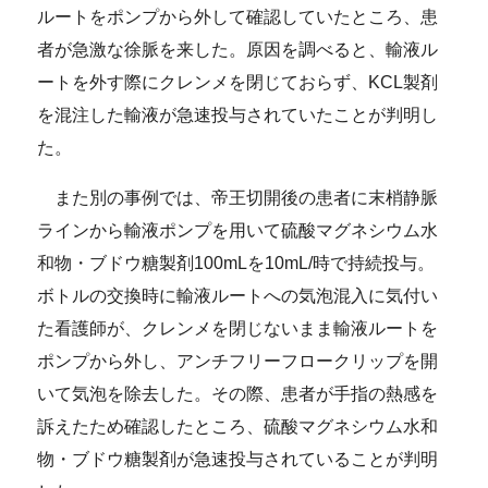
ルートをポンプから外して確認していたところ、患
者が急激な徐脈を来した。原因を調べると、輸液ル
ートを外す際にクレンメを閉じておらず、KCL製剤
を混注した輸液が急速投与されていたことが判明し
た。
また別の事例では、帝王切開後の患者に末梢静脈
ラインから輸液ポンプを用いて硫酸マグネシウム水
和物・ブドウ糖製剤100mLを10mL/時で持続投与。
ボトルの交換時に輸液ルートへの気泡混入に気付い
た看護師が、クレンメを閉じないまま輸液ルートを
ポンプから外し、アンチフリーフロークリップを開
いて気泡を除去した。その際、患者が手指の熱感を
訴えたため確認したところ、硫酸マグネシウム水和
物・ブドウ糖製剤が急速投与されていることが判明