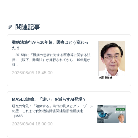
関連記事
難病法施行から10年超、医療はどう変わっ
た？
2015年に「難病の患者に対する医療等に関する法
律」（以下、難病法）が施行されてから、10年超が
経...
2026/08/05 18:45:00
MASLD診療、「迷い」を減らすAI登場？
研究の背景：「治療する」時代の到来とグレーゾーン
の壁 これまで代謝機能障害関連脂肪性肝疾患
（MASL...
2026/08/04 18:00:00