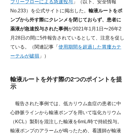
フリーフローによる急速投与
」（以下、安全情報
No.233）を公式サイトに掲出した。
輸液ルートをポ
ンプから外す際にクレンメを閉じておらず、患者に
薬液が急速投与された事例
が2021年1月1日〜26年2
月28日の間に5件報告されているとして、注意を促し
ている。（関連記事「
使用期間を超過した胃瘻カテ
ーテルが破損
」）
輸液ルートを外す際の2つのポイントを提
示
報告された事例では、低カリウム血症の患者に中
心静脈ラインから輸液ポンプを用いて塩化カリウム
（KCL）製剤を混注した輸液を6mL/時で持続投与。
輸液ポンプのアラームが鳴ったため、看護師が輸液