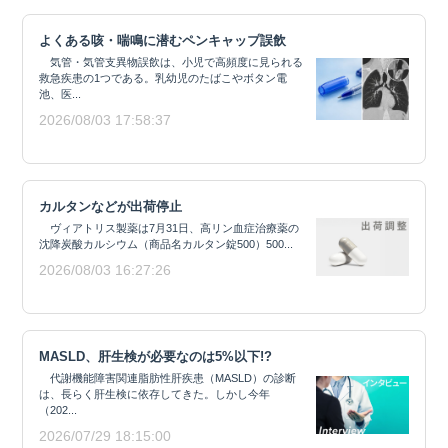
よくある咳・喘鳴に潜むペンキャップ誤飲
気管・気管支異物誤飲は、小児で高頻度に見られる
救急疾患の1つである。乳幼児のたばこやボタン電
池、医...
2026/08/03 17:58:37
カルタンなどが出荷停止
ヴィアトリス製薬は7月31日、高リン血症治療薬の
沈降炭酸カルシウム（商品名カルタン錠500）500...
2026/08/03 16:27:26
MASLD、肝生検が必要なのは5%以下!?
代謝機能障害関連脂肪性肝疾患（MASLD）の診断
は、長らく肝生検に依存してきた。しかし今年
（202...
2026/07/29 18:15:00