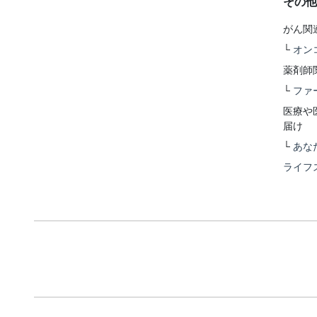
その他
がん関
└
オン
薬剤師
└
ファ
医療や
届け
└
あな
ライフ