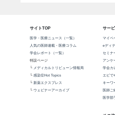
サイトTOP
サービ
医学・医療ニュース（一覧）
マイペ
人気の医師連載・医療コラム
eディ
学会レポート（一覧）
セミナ
特設ページ
アンケ
└
メディカルトリビューン情報局
学会カ
└
感染症Hot Topics
エビで
└
新薬エクスプレス
キーワ
└
ウェビナーアーカイブ
医師ご
医学部