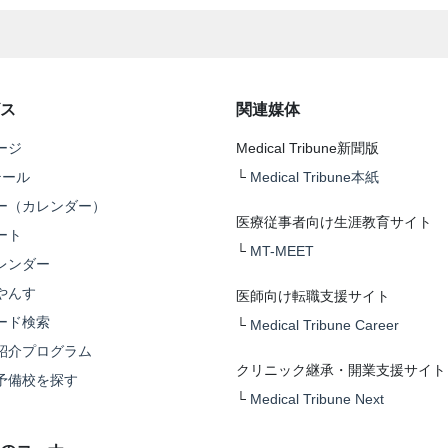
ス
関連媒体
ージ
Medical Tribune新聞版
テール
└
Medical Tribune本紙
ー（カレンダー）
医療従事者向け生涯教育サイト
ート
└
MT-MEET
レンダー
やんす
医師向け転職支援サイト
ード検索
└
Medical Tribune Career
紹介プログラム
クリニック継承・開業支援サイト
予備校を探す
└
Medical Tribune Next