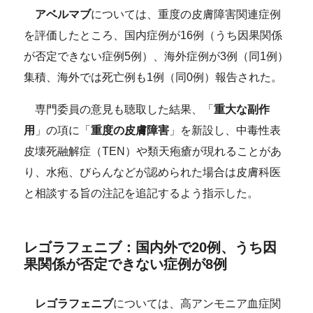
アベルマブ
については、重度の皮膚障害関連症例
を評価したところ、国内症例が16例（うち因果関係
が否定できない症例5例）、海外症例が3例（同1例）
集積、海外では死亡例も1例（同0例）報告された。
専門委員の意見も聴取した結果、「
重大な副作
用
」の項に「
重度の皮膚障害
」を新設し、中毒性表
皮壊死融解症（TEN）や類天疱瘡が現れることがあ
り、水疱、びらんなどが認められた場合は皮膚科医
と相談する旨の注記を追記するよう指示した。
レゴラフェニブ：国内外で20例、うち因
果関係が否定できない症例が8例
レゴラフェニブ
については、高アンモニア血症関