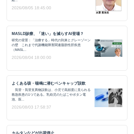
経...
2026/08/05 18:45:00
MASLD診療、「迷い」を減らすAI登場？
研究の背景：「治療する」時代の到来とグレーゾーン
の壁 これまで代謝機能障害関連脂肪性肝疾患
（MASL...
2026/08/04 18:00:00
よくある咳・喘鳴に潜むペンキャップ誤飲
気管・気管支異物誤飲は、小児で高頻度に見られる
救急疾患の1つである。乳幼児のたばこやボタン電
池、医...
2026/08/03 17:58:37
カルタンなどが出荷停止