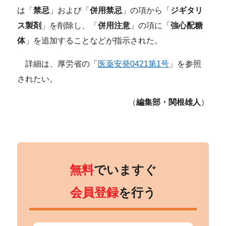
は「
禁忌
」および「
併用禁忌
」の項から「
ジギタリ
ス製剤
」を削除し、「
併用注意
」の項に「
強心配糖
体
」を追加することなどが指示された。
詳細は、厚労省の「
医薬安発0421第1号
」を参照
されたい。
（
編集部・関根雄人
）
無料
でいますぐ
会員登録
を行う