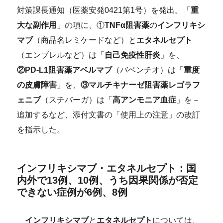
対策課長通知（医薬安発0421第1号）を発出。「
重
大な副作用
」の項に、①
TNFα阻害薬
の
インフリキシ
マブ
（商品名レミケードなど）と
エタネルセプト
（エンブレルなど）は「
自己免疫性肝炎
」を、
②PD-L1阻害薬アベルマブ
（バベンチオ）は「
重度
の皮膚障害
」を、
③マルチキナーゼ阻害薬レゴラフ
ェニブ
（スチバーガ）は「
高アンモニア血症
」を－
追加するなど、添付文書の「使用上の注意」の改訂
を指示した。
インフリキシマブ・エタネルセプト：国
内外で13例、10例、うち因果関係が否定
できない症例が6例、8例
インフリキシマブ
と
エタネルセプト
については、