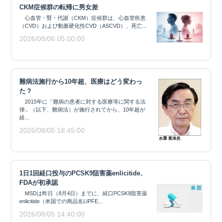
CKM症候群の転帰に男女差
心血管・腎・代謝（CKM）症候群は、心血管疾患
（CVD）および動脈硬化性CVD（ASCVD）、死亡...
2026/08/06 05:00:00
難病法施行から10年超、医療はどう変わっ
た？
2015年に「難病の患者に対する医療等に関する法
律」（以下、難病法）が施行されてから、10年超が
経...
2026/08/05 18:45:00
1日1回経口投与のPCSK9阻害薬enlicitide、
FDAが初承認
MSDは昨日（8月4日）までに、経口PCSK9阻害薬
enlicitide（米国での商品名LIPFE...
2026/08/05 14:40:00