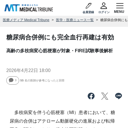
会員登録
ログイン
医療メディア Medical Tribune
医学・医療ニュース一覧
糖尿病合併例にも
糖尿病合併例にも完全血行再建は有効
高齢の多枝病変心筋梗塞が対象・FIRE試験事後解析
2026年4月22日 18:00
3
55
名の医師が参考になったと回答
多枝病変を伴う心筋梗塞（MI）患者において、糖
尿病の合併はアテローム動脈硬化の進展および転帰