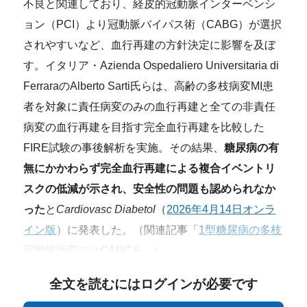
不良と関連しており、経皮的冠動脈インターベンシ
ョン（PCI）より冠動脈バイパス術（CABG）が選択
されやすいなど、血行再建の方針決定に影響を及ぼ
す。イタリア・Azienda Ospedaliero Universitaria di
FerraraのAlberto Sarti氏らは、高齢の多枝病変MI患
者を対象に責任病変のみの血行再建と全ての非責任
病変の血行再建を目指す完全血行再建を比較した
FIRE試験の事後解析を実施。その結果、
糖尿病の有
無にかかわらず完全血行再建による複合イベントリ
スクの低減が示され、安全性の問題も認められなか
った
と
Cardiovasc Diabetol
（
2026年4月14日オンラ
イン版
）に発表した。（関連記事「
1型糖尿病の多枝
冠動脈病変にはCABGを
」）
全文を読むにはログインが必要です