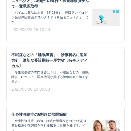
ニュベクオ、AR陽性の進行・再発唾液腺がん
で一変承認取得
バイエル薬品は本日（3月23日）、経口アンドロゲ
ン受容体阻害薬ダロルタミド（商品名ニュベクオ）に
つ...
2026/03/23 16:10:00
不眠症などの「睡眠障害」、診療科名に追加
方針 適切な受診期待―厚労省〔時事メディ
カル〕
厚生労働省の専門部会は６日、不眠症などの「睡眠
障害」について、医療機関が掲げる診療科名に追加す
る方...
2026/03/06 19:00:00
全身性強皮症の6割超に顎関節症
全身性強皮症（SSc）は結合組織疾患の1つであり、
筋骨格系や顎関節を含む多臓器に影響を及ぼす。イ
ラ...