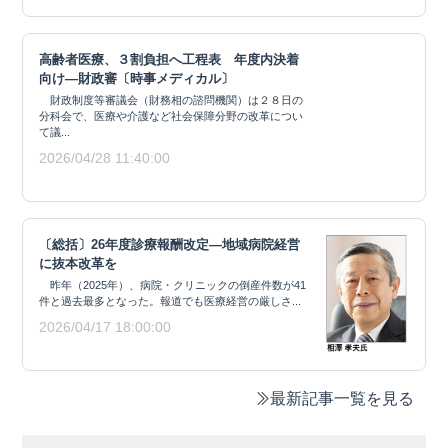
高齢者医療、３割負担へ工程表 年度内決着
向け―財政審〔時事メディカル〕
財政制度等審議会（財務相の諮問機関）は２８日の
分科会で、医療や介護など社会保障分野の改革につい
て議...
2026/04/28 11:40:00
〔総括〕26年度診療報酬改定―地域病院経営
に抜本改革を
昨年（2025年）、病院・クリニックの倒産件数が41
件と過去最多となった。報道でも医療経営の厳しさ...
2026/04/17 18:00:00
最新記事一覧を見る