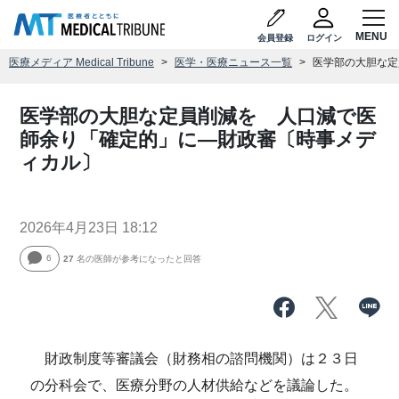
会員登録
ログイン
医療メディア Medical Tribune
医学・医療ニュース一覧
医学部の大胆な定
医学部の大胆な定員削減を 人口減で医
師余り「確定的」に―財政審〔時事メデ
ィカル〕
2026年4月23日 18:12
6
27
名の医師が参考になったと回答
財政制度等審議会（財務相の諮問機関）は２３日
の分科会で、医療分野の人材供給などを議論した。