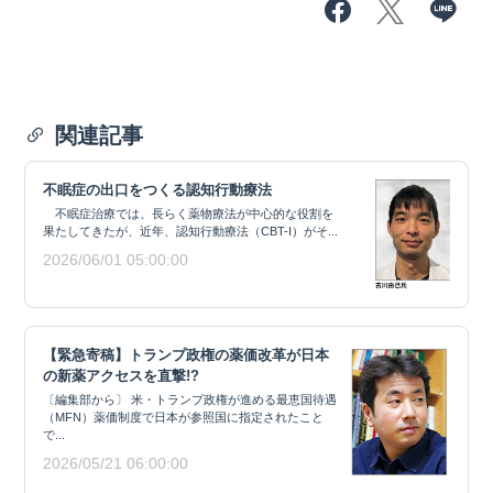
関連記事
不眠症の出口をつくる認知行動療法
不眠症治療では、長らく薬物療法が中心的な役割を
果たしてきたが、近年、認知行動療法（CBT-I）がそ...
2026/06/01 05:00:00
【緊急寄稿】トランプ政権の薬価改革が日本
の新薬アクセスを直撃!?
〔編集部から〕 米・トランプ政権が進める最恵国待遇
（MFN）薬価制度で日本が参照国に指定されたこと
で...
2026/05/21 06:00:00