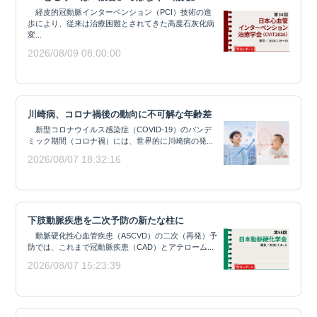
経皮的冠動脈インターベンション（PCI）技術の進
歩により、従来は治療困難とされてきた高度石灰化病
変...
2026/08/09 08:00:00
川崎病、コロナ禍後の動向に不可解な年齢差
新型コロナウイルス感染症（COVID-19）のパンデ
ミック期間（コロナ禍）には、世界的に川崎病の発...
2026/08/07 18:32:16
下肢動脈疾患を二次予防の新たな柱に
動脈硬化性心血管疾患（ASCVD）の二次（再発）予
防では、これまで冠動脈疾患（CAD）とアテローム...
2026/08/07 15:23:39