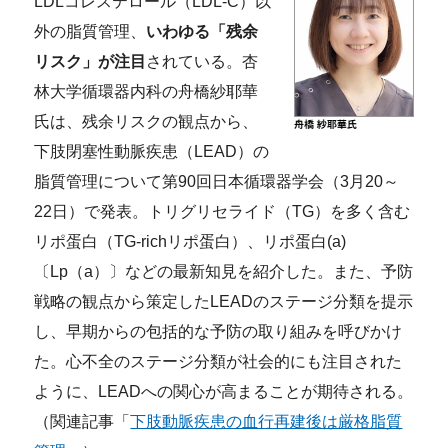
LDLコレステロール（LDL-C）以
外の脂質管理、
いわゆる「残余
リスク」が注目
されている。杏
林大学循環器内科の舟橋紗耶華
氏は、残余リスクの観点から、
下肢閉塞性動脈疾患（LEAD）の
脂質管理について第90回日本循環器学会（3月20～
22日）で発表。トリグリセライド（TG）を多く含む
リポ蛋白（TG-richリポ蛋白）、リポ蛋白(a)
〔Lp（a）〕などの最新知見を紹介した。また、予防
戦略の観点から策定したLEADのステージ分類を提示
し、早期からの包括的な予防の取り組みを呼びかけ
た。心不全のステージ分類が社会的にも注目された
ように、LEADへの関心が高まることが期待される。
（関連記事「
下肢動脈疾患の血行再建後は厳格脂質