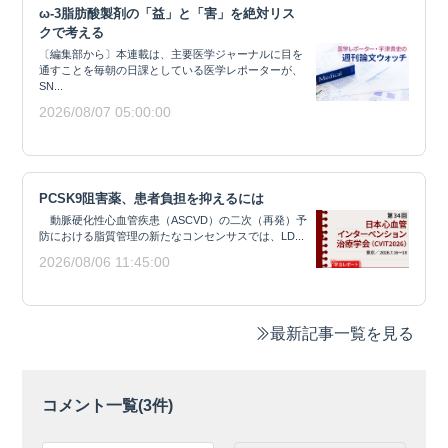
ω-3脂肪酸製剤の「益」と「害」を絶対リス
クで考える
〔編集部から〕本連載は、主要医学ジャーナルに目を
通すことを毎朝の日課としている医学レポーターが、
SN...
2026/08/07 05:00:00
PCSK9阻害薬、患者負担を抑えるには
動脈硬化性心血管疾患（ASCVD）の二次（再発）予
防における脂質管理の新たなコンセンサスでは、LD...
2026/08/06 11:45:00
最新記事一覧を見る
コメント一覧(
3
件)