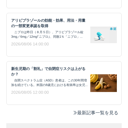
アリピプラゾールの効能・効果、用法・用量
の一部変更承認を取得
ニプロは昨日（８月５日）、アリピプラゾール錠
3mg／6mg／12mg｢ニプロ｣、同散1％「ニプロ」...
2026/08/06 14:00:00
新生児期の「割礼」で自閉症リスクは上がる
か？
自閉スペクトラム症（ASD）患者は、この30年間増
加を続けている。米国の8歳児における有病率は女児...
2026/08/05 12:00:00
最新記事一覧を見る