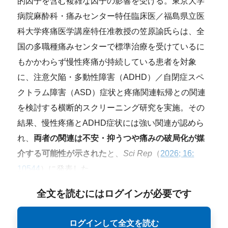
的因子を含む複雑な因子の影響を受ける。東京大学
病院麻酔科・痛みセンター特任臨床医／福島県立医
科大学疼痛医学講座特任准教授の笠原諭氏らは、全
国の多職種痛みセンターで標準治療を受けているに
もかかわらず慢性疼痛が持続している患者を対象
に、注意欠陥・多動性障害（ADHD）／自閉症スペ
クトラム障害（ASD）症状と疼痛関連転帰との関連
を検討する横断的スクリーニング研究を実施。その
結果、慢性疼痛とADHD症状には強い関連が認めら
れ、
両者の関連は不安・抑うつや痛みの破局化が媒
介する可能性が示された
と、
Sci Rep
（
2026; 16:
10544
）に発表した。
全文を読むにはログインが必要です
ログインして全文を読む