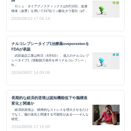
ロシュ・ダイアグノスティックスは8月10日、血液
検体（血漿）を用いて217位リン酸化タウ蛋白（pT...
2026/08/10 17:06:14
ナルコレプシータイプ1治療薬oveporextonを
FDAが承認
武田薬品工業は昨日（8月6日）、成人のナルコレプ
シータイプ1（情動脱力発作を伴うナルコレプシー；
N...
2026/08/07 14:09:09
長期的な経済的逆境は認知機能低下や脳構造
変化と関連か
経済的逆境は、精神的なストレスを増大させるだけ
でなく、脳の老化と関連する可能性がある——そんな
研究...
2026/08/06 17:15:00