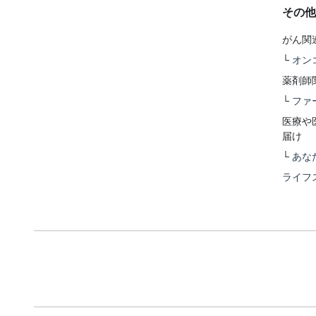
その他
がん関
└
オン
薬剤師
└
ファ
医療や
届け
└
あな
ライフ