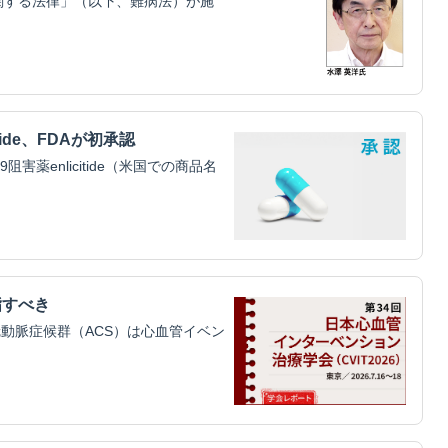
関する法律」（以下、難病法）が施
tide、FDAが初承認
害薬enlicitide（米国での商品名
指すべき
動脈症候群（ACS）は心血管イベン