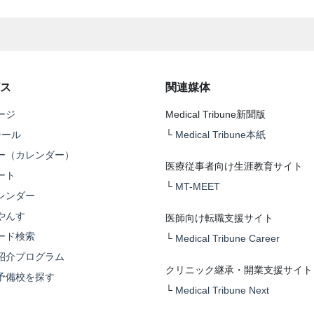
ス
関連媒体
ージ
Medical Tribune新聞版
テール
└
Medical Tribune本紙
ー（カレンダー）
医療従事者向け生涯教育サイト
ート
└
MT-MEET
レンダー
やんす
医師向け転職支援サイト
ード検索
└
Medical Tribune Career
紹介プログラム
クリニック継承・開業支援サイト
予備校を探す
└
Medical Tribune Next