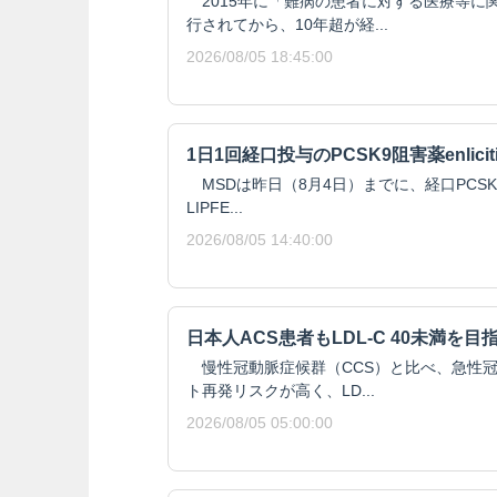
2015年に「難病の患者に対する医療等に
行されてから、10年超が経...
2026/08/05 18:45:00
1日1回経口投与のPCSK9阻害薬enlici
MSDは昨日（8月4日）までに、経口PCSK9阻
LIPFE...
2026/08/05 14:40:00
日本人ACS患者もLDL-C 40未満を目
慢性冠動脈症候群（CCS）と比べ、急性冠
ト再発リスクが高く、LD...
2026/08/05 05:00:00