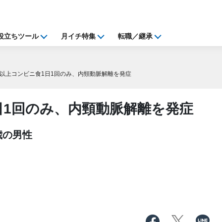
役立ちツール
月イチ特集
転職／継承
年以上コンビニ食1日1回のみ、内頸動脈解離を発症
日1回のみ、内頸動脈解離を発症
歳の男性