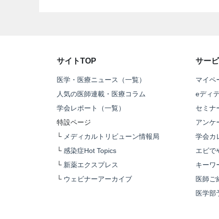
サイトTOP
サービ
医学・医療ニュース（一覧）
マイペ
人気の医師連載・医療コラム
eディ
学会レポート（一覧）
セミナ
特設ページ
アンケ
└
メディカルトリビューン情報局
学会カ
└
感染症Hot Topics
エビで
└
新薬エクスプレス
キーワ
└
ウェビナーアーカイブ
医師ご
医学部