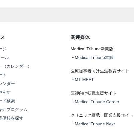
ス
関連媒体
ージ
Medical Tribune新聞版
テール
└
Medical Tribune本紙
ー（カレンダー）
医療従事者向け生涯教育サイト
ート
└
MT-MEET
レンダー
やんす
医師向け転職支援サイト
ード検索
└
Medical Tribune Career
紹介プログラム
クリニック継承・開業支援サイト
予備校を探す
└
Medical Tribune Next