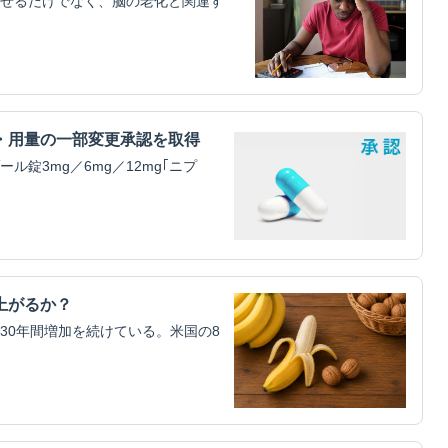
せるだけでなく、脳の老化と関連す
・用量の一部変更承認を取得
錠3mg／6mg／12mg｢ニプ
上がるか？
30年間増加を続けている。米国の8