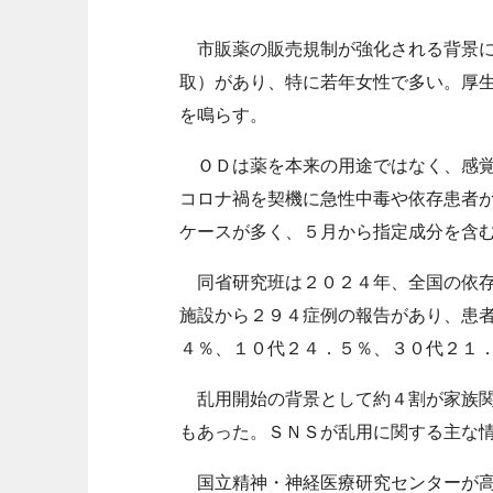
市販薬の販売規制が強化される背景に
取）があり、特に若年女性で多い。厚
を鳴らす。
ＯＤは薬を本来の用途ではなく、感覚
コロナ禍を契機に急性中毒や依存患者
ケースが多く、５月から指定成分を含
同省研究班は２０２４年、全国の依存
施設から２９４症例の報告があり、患
４％、１０代２４．５％、３０代２１
乱用開始の背景として約４割が家族関
もあった。ＳＮＳが乱用に関する主な
国立精神・神経医療研究センターが高