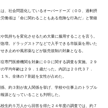
は、社会問題化しているオーバードーズ（ＯＤ、過剰摂
生労働省は「命に関わることもある危険な行為だ」と警鐘
や気持ちを変化させるため大量に服用することを言う。
が急増。ドラッグストアなどで入手できる市販薬を用いた
むせき止めや風邪薬などが販売規制の対象となる。
症専門医療機関を対象にＯＤに関する調査を実施。２９
者の平均年齢は２９．１歳だった。内訳は２０代３７．
．１％。全体の７割超を女性が占めた。
係、約３割が友人関係を挙げ、学校や仕事上のトラブル
情報源となっていることも判明した。
校生約５万人から回答を得た２４年度の調査では、約７