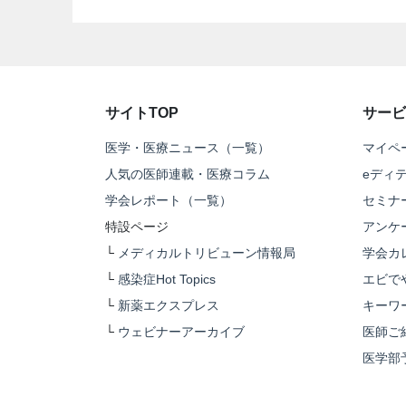
サイトTOP
サービ
医学・医療ニュース（一覧）
マイペ
人気の医師連載・医療コラム
eディ
学会レポート（一覧）
セミナ
特設ページ
アンケ
└
メディカルトリビューン情報局
学会カ
└
感染症Hot Topics
エビで
└
新薬エクスプレス
キーワ
└
ウェビナーアーカイブ
医師ご
医学部