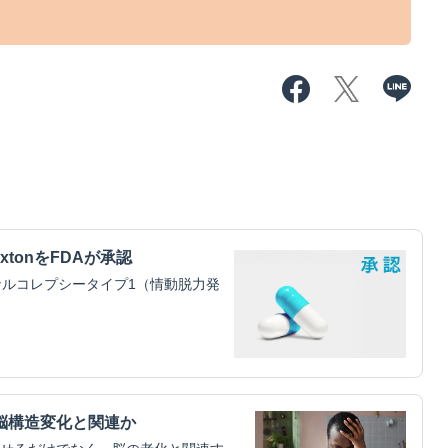
xtonをFDAが承認
ルコレプシータイプ1（情動脱力発
脳構造変化と関連か