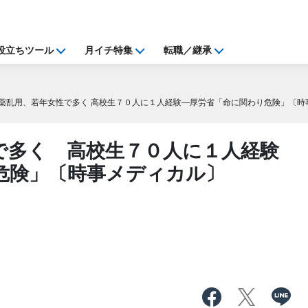
役立ちツール
月イチ特集
転職／継承
薬乱用、若年女性で多く 高校生７０人に１人経験―厚労省「命に関わり危険」〔時
で多く 高校生７０人に１人経験
危険」〔時事メディカル〕