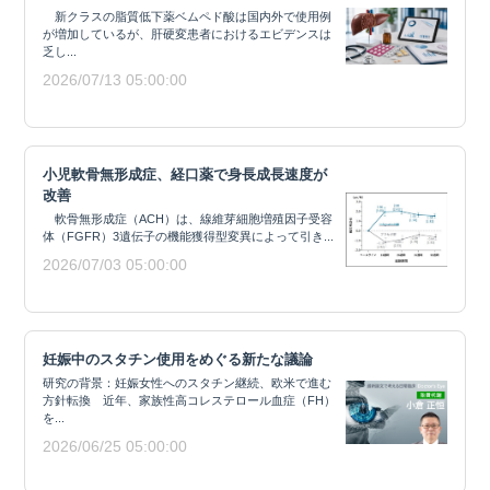
新クラスの脂質低下薬ベムペド酸は国内外で使用例
が増加しているが、肝硬変患者におけるエビデンスは
乏し...
2026/07/13 05:00:00
小児軟骨無形成症、経口薬で身長成長速度が
改善
軟骨無形成症（ACH）は、線維芽細胞増殖因子受容
体（FGFR）3遺伝子の機能獲得型変異によって引き...
2026/07/03 05:00:00
妊娠中のスタチン使用をめぐる新たな議論
研究の背景：妊娠女性へのスタチン継続、欧米で進む
方針転換 近年、家族性高コレステロール血症（FH）
を...
2026/06/25 05:00:00