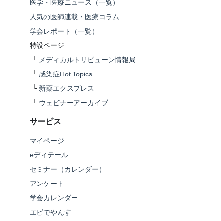
医学・医療ニュース（一覧）
人気の医師連載・医療コラム
学会レポート（一覧）
特設ページ
└
メディカルトリビューン情報局
└
感染症Hot Topics
└
新薬エクスプレス
└
ウェビナーアーカイブ
サービス
マイページ
eディテール
セミナー（カレンダー）
アンケート
学会カレンダー
エビでやんす