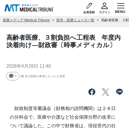
会員登録
ログイン
医療メディア Medical Tribune
医学・医療ニュース一覧
高齢者医療、３割
高齢者医療、３割負担へ工程表 年度内
決着向け―財政審〔時事メディカル〕
2026年4月28日 11:40
5
28
名の医師が参考になったと回答
財政制度等審議会（財務相の諮問機関）は２８日
の分科会で、医療や介護など社会保障分野の改革に
ついて議論した。この中で財務省は、現役世代の社