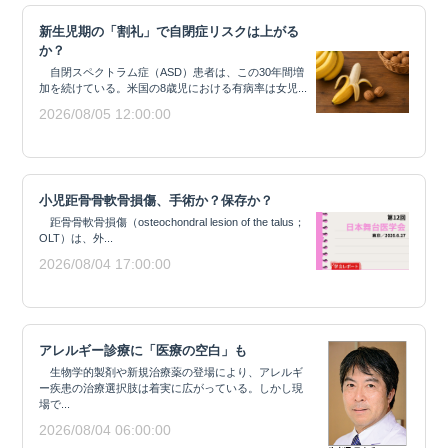
新生児期の「割礼」で自閉症リスクは上がる
か？
自閉スペクトラム症（ASD）患者は、この30年間増
加を続けている。米国の8歳児における有病率は女児...
2026/08/05 12:00:00
小児距骨骨軟骨損傷、手術か？保存か？
距骨骨軟骨損傷（osteochondral lesion of the talus；
OLT）は、外...
2026/08/04 17:00:00
アレルギー診療に「医療の空白」も
生物学的製剤や新規治療薬の登場により、アレルギ
ー疾患の治療選択肢は着実に広がっている。しかし現
場で...
2026/08/04 06:00:00