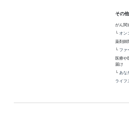
その他
がん関
└
オン
薬剤師
└
ファ
医療や
届け
└
あな
ライフ