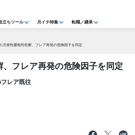
役立ちツール
月イチ特集
転職／継承
人汎発性膿疱性乾癬、フレア再発の危険因子を同定
癬、フレア再発の危険因子を同定
のフレア既往