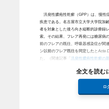
汎発性膿疱性乾癬（GPP）は、慢性
疾患である。名古屋市立大学大学院加齢
者を対象とした後ろ向き縦断的診療録
索。その結果、フレア再発には糖尿病の
前のフレアの既往、呼吸器感染症が関
ン以前のフレア既往を同定した
と
Acta 
た。（関連記事「
汎発性膿疱性乾癬の
全文を読む
ロ