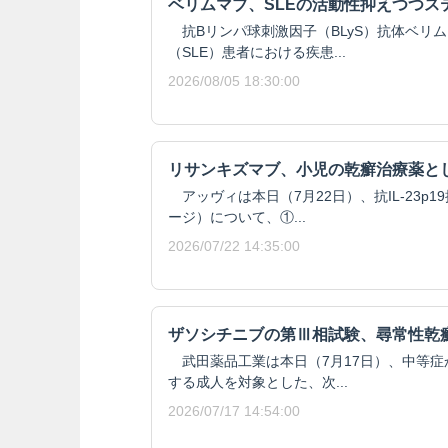
ベリムマブ、SLEの活動性抑えつつス
抗Bリンパ球刺激因子（BLyS）抗体ベリ
（SLE）患者における疾患...
2026/08/05 18:30:00
リサンキズマブ、小児の乾癬治療薬と
アッヴィは本日（7月22日）、抗IL-23p
ージ）について、①...
2026/07/22 14:35:00
ザソシチニブの第Ⅲ相試験、尋常性乾
武田薬品工業は本日（7月17日）、中等症
する成人を対象とした、次...
2026/07/17 14:54:00