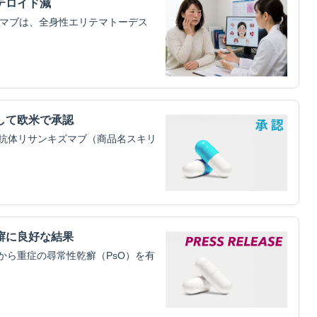
テロイド減
ムマブは、全身性エリテマトーデス
して欧米で承認
19抗体リサンキズマブ（商品名スキリ
癬に良好な結果
から重症の尋常性乾癬（PsO）を有