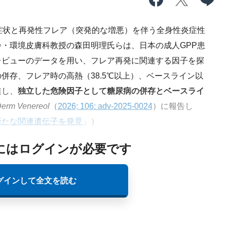
症状と再発性フレア（突発的な増悪）を伴う全身性炎症性
・環境皮膚科教授の森田明理氏らは、日本の成人GPP患
レビューのデータを用い、フレア再発に関連する因子を探
併存、フレア時の高熱（38.5℃以上）、ベースライン以
連し、
独立した危険因子として糖尿病の併存とベースライ
Derm Venereol
（
2026; 106: adv-2025-0024
）に報告し
新たな関連遺伝子を発見
」）
にはログインが必要です
グインして全文を読む