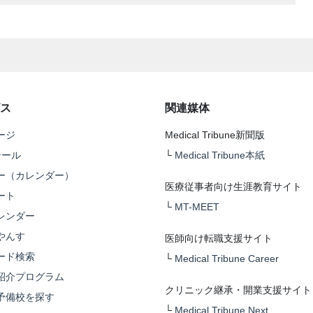
ス
関連媒体
ージ
Medical Tribune新聞版
テール
└
Medical Tribune本紙
ー（カレンダー）
医療従事者向け生涯教育サイト
ート
└
MT-MEET
レンダー
やんす
医師向け転職支援サイト
ード検索
└
Medical Tribune Career
紹介プログラム
クリニック継承・開業支援サイト
予備校を探す
└
Medical Tribune Next