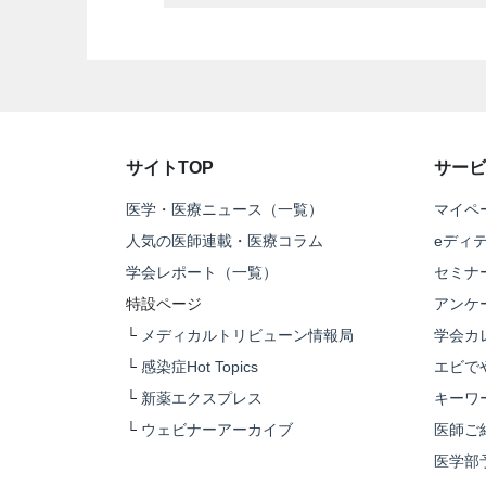
サイトTOP
サービ
医学・医療ニュース（一覧）
マイペ
人気の医師連載・医療コラム
eディ
学会レポート（一覧）
セミナ
特設ページ
アンケ
└
メディカルトリビューン情報局
学会カ
└
感染症Hot Topics
エビで
└
新薬エクスプレス
キーワ
└
ウェビナーアーカイブ
医師ご
医学部