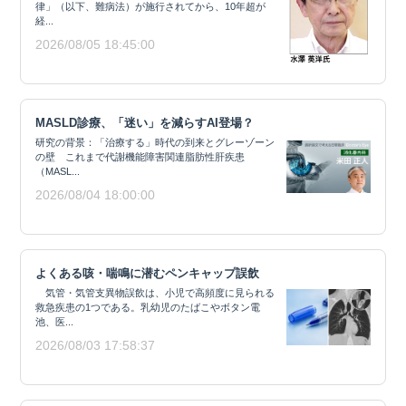
律」（以下、難病法）が施行されてから、10年超が
経...
2026/08/05 18:45:00
MASLD診療、「迷い」を減らすAI登場？
研究の背景：「治療する」時代の到来とグレーゾーン
の壁 これまで代謝機能障害関連脂肪性肝疾患
（MASL...
2026/08/04 18:00:00
よくある咳・喘鳴に潜むペンキャップ誤飲
気管・気管支異物誤飲は、小児で高頻度に見られる
救急疾患の1つである。乳幼児のたばこやボタン電
池、医...
2026/08/03 17:58:37