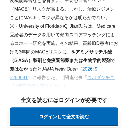
皮機能障害などを背景に、主要心血管イベント
（MACE）リスクが高まる。しかし、治療レジメン
ごとにMACEリスクが異なるかは明らかでない。
米・University of FloridaのQi Jian氏らは、Medicare
受給者のデータを用いて傾向スコアマッチングによ
るコホート研究を実施。その結果、高齢IBD患者にお
ける3年間のMACEリスクに、
5-アミノサリチル酸
（5-ASA）製剤と免疫調節薬または生物学的製剤で
差はなかった
と
JAMA Netw Open
（
2026; 9:
e269091
）に報告した。（関連記事「
ウパダシチニ
ブはIBD診療を変えるか
」）
全文を読むにはログインが必要です
ログインして全文を読む