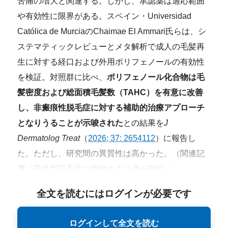
苦痛の増大と関連する。しかし、承認薬は適応範囲
や有効性に限界がある。スペイン・Universidad
Católica de MurciaのChaimae El Ammari氏らは、シ
ステマティックレビューとメタ解析で成人の毛髪再
生に対する経口および外用ポリフェノールの有効性
を検証。対照群に比べ、
ポリフェノール化合物は毛
髪密度および総面積毛髪数（TAHC）を有意に改善
し、非瘢痕性脱毛症に対する補助的治療アプローチ
となりうることが示唆された
との結果を
J
Dermatolog Treat
（
2026; 37: 2654112
）に報告し
た。ただし、研究間の異質性は高かった。（関連記
事「
男性型脱毛症に植物エキス液が有効
」）
全文を読むにはログインが必要です
ログインして全文を読む