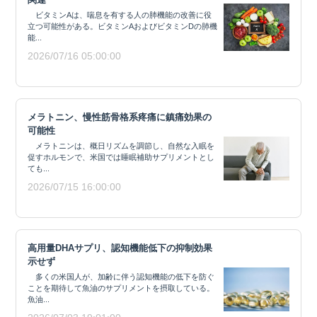
ビタミンAは、喘息を有する人の肺機能の改善に役
立つ可能性がある。ビタミンAおよびビタミンDの肺機
能...
2026/07/16 05:00:00
メラトニン、慢性筋骨格系疼痛に鎮痛効果の
可能性
メラトニンは、概日リズムを調節し、自然な入眠を
促すホルモンで、米国では睡眠補助サプリメントとし
ても...
2026/07/15 16:00:00
高用量DHAサプリ、認知機能低下の抑制効果
示せず
多くの米国人が、加齢に伴う認知機能の低下を防ぐ
ことを期待して魚油のサプリメントを摂取している。
魚油...