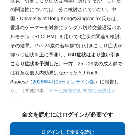
症状、引きこもり症状は高率に併存するが、これら
の関連性については十分に検討されていない。中
国・University of Hong KongのXingcan Ye氏らは、
香港のゲーマーを対象にランダム切片交差遅延パネ
ルモデル（RI-CLPM）を用いて3症状の関連を検討。
その結果、15～24歳の若年群では引きこもり症状が
抑うつ症状を正に予測し、
IGD症状はより強い引き
こもり症状を予測した。
一方、25～29歳の成人群で
は有意な個人内効果はなかったと
J Youth
Adolesc
（
2026年4月15日オンライン版
）に報告し
た。（関連記事「
ゲーム障害の効果的な治療法と
は
」）
全文を読むにはログインが必要です
ログインして全文を読む