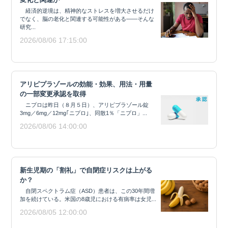
経済的逆境は、精神的なストレスを増大させるだけ
でなく、脳の老化と関連する可能性がある——そんな
研究...
2026/08/06 17:15:00
アリピプラゾールの効能・効果、用法・用量
の一部変更承認を取得
ニプロは昨日（８月５日）、アリピプラゾール錠
3mg／6mg／12mg｢ニプロ｣、同散1％「ニプロ」...
2026/08/06 14:00:00
新生児期の「割礼」で自閉症リスクは上がる
か？
自閉スペクトラム症（ASD）患者は、この30年間増
加を続けている。米国の8歳児における有病率は女児...
2026/08/05 12:00:00