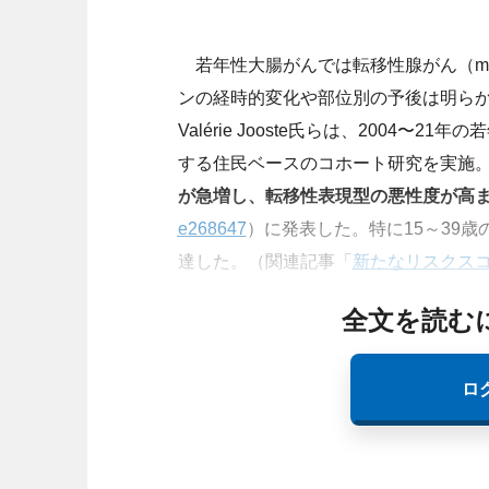
若年性大腸がんでは転移性腺がん（m
ンの経時的変化や部位別の予後は明らかでない。フ
Valérie Jooste氏らは、2004
する住民ベースのコホート研究を実施。
が
急増
し、転移性表現型の悪性度が高
e268647
）に発表した。特に15～39
達した。（関連記事「
新たなリスクス
全文を読む
ロ