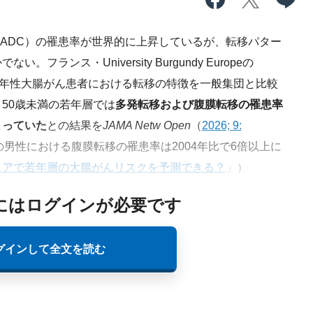
ADC）の罹患率が世界的に上昇しているが、転移パター
ランス・University Burgundy Europeの
〜21年の若年性大腸がん患者における転移の特徴を一般集団と比較
50歳未満の若年層では
多発転移および腹膜転移の
罹患率
まっていた
との結果を
JAMA Netw Open
（
2026; 9:
歳の男性における腹膜転移の
罹患率
は2004年比で6倍以上に
コアで若年層の大腸がんリスクを予測できる？
」）
にはログインが必要です
グインして全文を読む