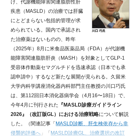
け、代謝機能障害関連脂肪性肝
疾患（MASLD）の治療では肝臓
にとどまらない包括的管理が求
められている。国内で承認され
た治療薬はないものの、昨年
（2025年）8月に米食品医薬品局（FDA）が代謝機
能障害関連脂肪肝炎（MASH）を対象としてGLP-1
受容体作動薬セマグルチドを迅速承認（日本でも承
認申請中）するなど新たな展開が見られる。久留米
大学内科学講座消化器内科部門主任教授の川口巧氏
は、第112回日本消化器病学会（4月16〜18日）で、
今年4月に刊行された
『MASLD診療ガイドライン
2026』（改訂版GL）における治療戦略
について解説
した。（関連記事「
MASLD診断、肝生検依存から非
侵襲的評価へ
」「
MASLD診療GL、治療選択の改訂