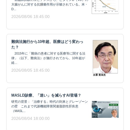
大腸がんに対する抗腫瘍作用が示唆されている。米・
D...
2026/08/06 18:45:00
難病法施行から10年超、医療はどう変わっ
た？
2015年に「難病の患者に対する医療等に関する法
律」（以下、難病法）が施行されてから、10年超が
経...
2026/08/05 18:45:00
MASLD診療、「迷い」を減らすAI登場？
研究の背景：「治療する」時代の到来とグレーゾーン
の壁 これまで代謝機能障害関連脂肪性肝疾患
（MASL...
2026/08/04 18:00:00