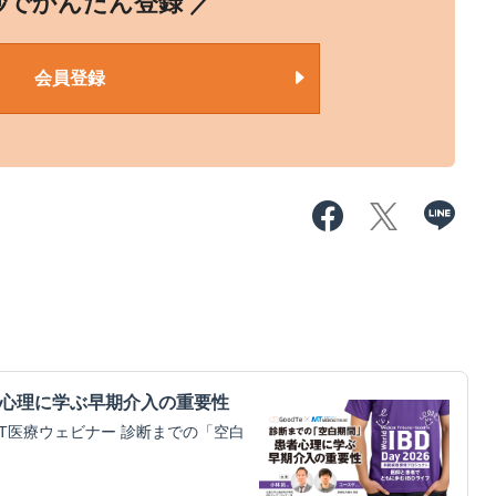
0秒でかんたん登録 ／
会員登録
画】患者心理に学ぶ早期介入の重要性
MT医療ウェビナー 診断までの「空白