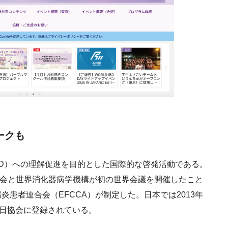
ークも
患（IBD）への理解促進を目的とした国際的な啓発活動である。
D患者会と世界消化器病学機構が初の世界会議を開催したこと
患者連合会（EFCCA）が制定した。日本では2013年
念日協会に登録されている。