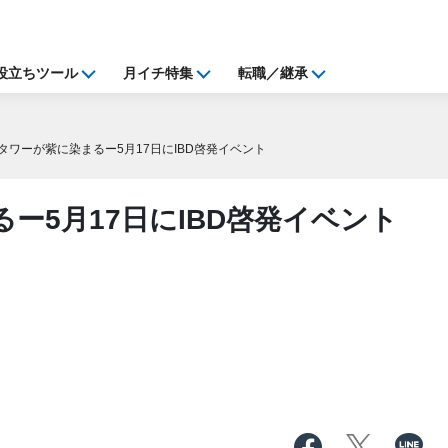
役立ちツール
月イチ特集
転職／継承
タワーが紫に染まるー5月17日にIBD啓発イベント
ー5月17日にIBD啓発イベント