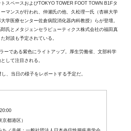
スおよびTOKYO TOWER FOOT TOWN B1Fタ
ォーマンスが行われ、仲瀬氏の他、久松理一氏（杏林大学
邦大学医療センター佐倉病院消化器内科教授）らが登壇。
拓郎氏とメタジェンセラピューティクス株式会社の福田真
した対談も予定されている。
カラーである紫色にライトアップ。厚生労働省、文部科学
動として注目される。
トを取材し、当日の様子をレポートする予定だ。
0:00
東京都港区）
みち／共催：一般社団法人日本炎症性腸疾患学会