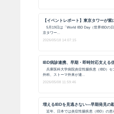
【イベントレポート】東京タワーが紫に
5月19日は「World IBD Day（世界IB
京タワー...
2026/05/18 14:07:15
IBD病診連携、早期・即時対応支える
兵庫医科大学病院炎症性腸疾患（IBD）セン
外科、ストーマ外来が連...
2026/05/08 11:59:46
増えるIBDを見逃さない―早期発見の
近年、日本では炎症性腸疾患（IBD）の患