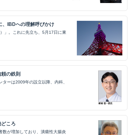
、IBDへの理解呼びかけ
Dの日）」。これに先立ち、5月17日に東
信頼の鉄則
ターは2009年の設立以降、内科、
勘どころ
者数が増加しており、潰瘍性大腸炎