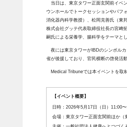
当日は、東京タワー正面玄関前イベントスペー
ウンホールでトークセッションやパフ
消化器内科学教授）、松岡克善氏（東
株式会社グッテ代表取締役社長の宮﨑
嗣氏による栄養学、腸科学をテーマと
夜には東京タワーがIBDのシンボル
省が後援しており、官民横断の啓発活
Medical Tribuneでは本イベン
【イベント概要】
日時：2026年5月17日（日）11:00〜2
会場：東京タワー正面玄関前ほか（
主催：一般社団法人健康へとつづく