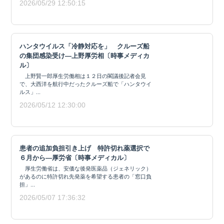
2026/05/29 12:50:15
ハンタウイルス「冷静対応を」 クルーズ船
の集団感染受け―上野厚労相〔時事メディカ
ル〕
上野賢一郎厚生労働相は１２日の閣議後記者会見
で、大西洋を航行中だったクルーズ船で「ハンタウイ
ルス」...
2026/05/12 12:30:00
患者の追加負担引き上げ 特許切れ薬選択で
６月から―厚労省〔時事メディカル〕
厚生労働省は、安価な後発医薬品（ジェネリック）
があるのに特許切れ先発薬を希望する患者の「窓口負
担」...
2026/05/07 17:36:32