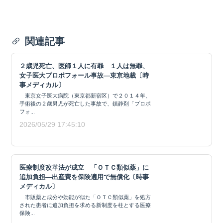
関連記事
２歳児死亡、医師１人に有罪 １人は無罪、
女子医大プロポフォール事故―東京地裁〔時
事メディカル〕
東京女子医大病院（東京都新宿区）で２０１４年、
手術後の２歳男児が死亡した事故で、鎮静剤「プロポ
フォ...
2026/05/29 17:45:10
医療制度改革法が成立 「ＯＴＣ類似薬」に
追加負担―出産費を保険適用で無償化〔時事
メディカル〕
市販薬と成分や効能が似た「ＯＴＣ類似薬」を処方
された患者に追加負担を求める新制度を柱とする医療
保険...