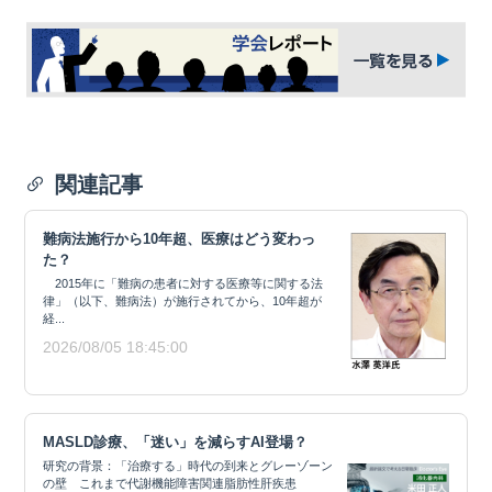
関連記事
難病法施行から10年超、医療はどう変わっ
た？
2015年に「難病の患者に対する医療等に関する法
律」（以下、難病法）が施行されてから、10年超が
経...
2026/08/05 18:45:00
MASLD診療、「迷い」を減らすAI登場？
研究の背景：「治療する」時代の到来とグレーゾーン
の壁 これまで代謝機能障害関連脂肪性肝疾患