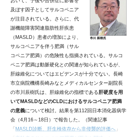
おいて、予後や合併症に影響を
及ぼす因子としてサルコペニア
が注目されている。さらに、代
謝機能障害関連脂肪性肝疾患
（MASLD）患者の増加により、
サルコペニアを伴う肥満（サル
コペニア肥満）の危険性も指摘されている。サルコ
ペニア肥満は動脈硬化との関連が知られているが、
肝線維化についてはエビデンスが十分でない。長崎
市立病院機構長崎みなとメディカルセンター副院長
の市川辰樹氏は、
肝線維化の指標である
肝硬度を用
いてMASLDなどのCLDにおけるサルコペニア肥満
の意義
について検討。結果を第112回日本消化器病学
会（4月16～18日）で報告した。（関連記事
「
MASLD診断、肝生検依存から非侵襲的評価へ
」