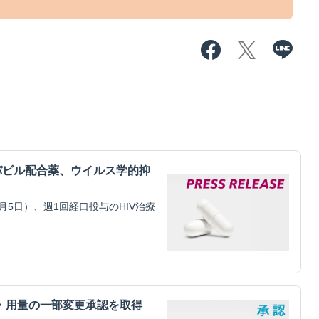
パビル配合薬、ウイルス学的抑
5日）、週1回経口投与のHIV治療
・用量の一部変更承認を取得