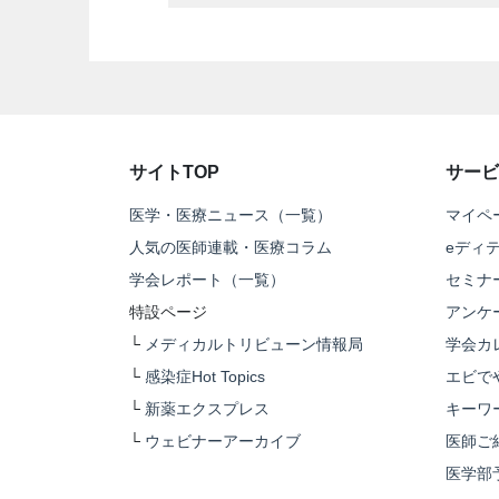
サイトTOP
サービ
医学・医療ニュース（一覧）
マイペ
人気の医師連載・医療コラム
eディ
学会レポート（一覧）
セミナ
特設ページ
アンケ
└
メディカルトリビューン情報局
学会カ
└
感染症Hot Topics
エビで
└
新薬エクスプレス
キーワ
└
ウェビナーアーカイブ
医師ご
医学部