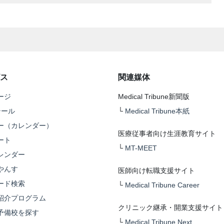
ス
関連媒体
ージ
Medical Tribune新聞版
テール
└
Medical Tribune本紙
ー（カレンダー）
医療従事者向け生涯教育サイト
ート
└
MT-MEET
レンダー
やんす
医師向け転職支援サイト
ード検索
└
Medical Tribune Career
紹介プログラム
クリニック継承・開業支援サイト
予備校を探す
└
Medical Tribune Next