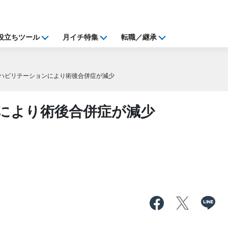
役立ちツール
月イチ特集
転職／継承
ハビリテーションにより術後合併症が減少
により術後合併症が減少