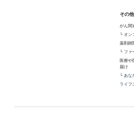
その他
がん関
└
オン
薬剤師
└
ファ
医療や
届け
└
あな
ライフ