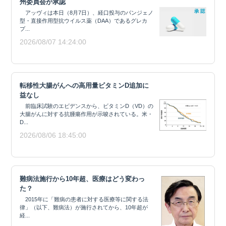
州委員会が承認
アッヴィは本日（8月7日）、経口投与のパンジェノ
型・直接作用型抗ウイルス薬（DAA）であるグレカ
プ...
2026/08/07 14:24:00
転移性大腸がんへの高用量ビタミンD追加に
益なし
前臨床試験のエビデンスから、ビタミンD（VD）の
大腸がんに対する抗腫瘍作用が示唆されている。米・
D...
2026/08/06 18:45:00
難病法施行から10年超、医療はどう変わっ
た？
2015年に「難病の患者に対する医療等に関する法
律」（以下、難病法）が施行されてから、10年超が
経...