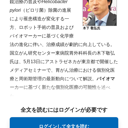
鏡治療の普及や
Helicobacter
pylori
（ピロリ菌）除菌の進展
により罹患構造が変化する一
方、ロボット手術の普及および
バイオマーカーに基づく化学療
法の進化に伴い、治療成績が劇的に向上している。
国立がん研究センター東病院胃外科科長の木下敬弘
氏は、5月13日にアストラゼネカが東京都で開催した
メディアセミナーで、胃がん治療における個別化医
療と周術期管理の最新動向について解説。
バイオマ
ーカーに基づく新たな個別化医療の可能性
を述べ
た。
全文を読むにはログインが必要です
ログインして全文を読む