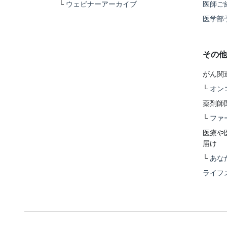
└
ウェビナーアーカイブ
医師ご
医学部
その他
がん関
└
オン
薬剤師
└
ファ
医療や
届け
└
あな
ライフ