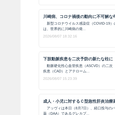
川崎病、コロナ禍後の動向に不可解な
新型コロナウイルス感染症（COVID-19
は、世界的に川崎病の発...
2026/08/07 18:32:16
下肢動脈疾患を二次予防の新たな柱に
動脈硬化性心血管疾患（ASCVD）の二次
疾患（CAD）とアテローム...
2026/08/07 15:23:39
成人・小児に対するＣ型急性肝炎治療
アッヴィは本日（8月7日）、経口投与の
薬（DAA）であるグレカプ...