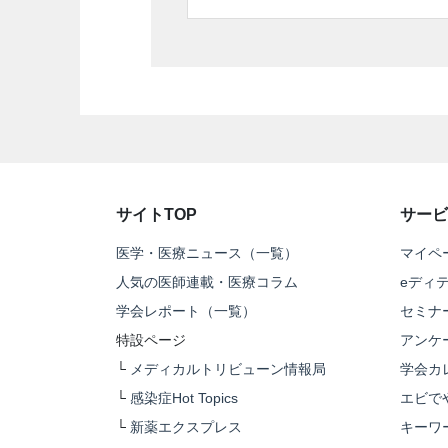
サイトTOP
サービ
医学・医療ニュース（一覧）
マイペ
人気の医師連載・医療コラム
eディ
学会レポート（一覧）
セミナ
特設ページ
アンケ
└
メディカルトリビューン情報局
学会カ
└
感染症Hot Topics
エビで
└
新薬エクスプレス
キーワ