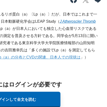
リポ蛋白（a）〔Lp（a）〕だが、日本ではこれまで一
動脈硬化学会はLEAP Study（
J Atheroscler Thromb
Lp（a）が日本人においても独立した心血管リスクである
）の測定を普及させる方針である。同学会が5月13日に開い
筆頭研究者である東京科学大学大学院医療情報部の山田知明
の吉田雅幸氏は「多くの施設でLp（a）を測定してもら
Lp（a）の分布とCVDの関連、日本人での現状は
」）
にはログインが必要です
グインして全文を読む