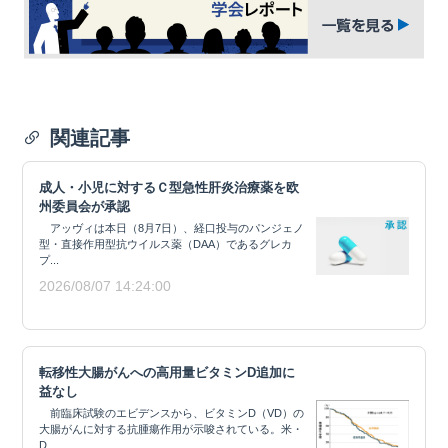
関連記事
成人・小児に対するＣ型急性肝炎治療薬を欧
州委員会が承認
アッヴィは本日（8月7日）、経口投与のパンジェノ
型・直接作用型抗ウイルス薬（DAA）であるグレカ
プ...
2026/08/07 14:24:00
転移性大腸がんへの高用量ビタミンD追加に
益なし
前臨床試験のエビデンスから、ビタミンD（VD）の
大腸がんに対する抗腫瘍作用が示唆されている。米・
D...