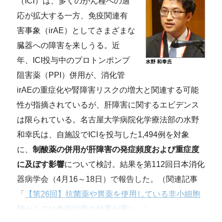
（ICI）は、多くのがん種への適
応が拡大する一方、免疫関連有
害事象（irAE）としてさまざまな
臓器への障害を来しうる。近
年、ICI投与中のプロトンポンプ
阻害薬（PPI）併用が、消化管
irAEの重症化や腎障害リスクの増大と関連する可能
性が指摘されているが、肝障害に関するエビデンス
は限られている。名古屋大学病院化学療法部の水野
和幸氏は、自施設でICIを投与した1,494例を対象
に、
制酸薬の併用が肝障害の発症頻度および重症度
に及ぼす影響
について検討。結果を第112回日本消化
器病学会（4月16～18日）で報告した。（関連記事
「
【第26回】抗菌薬や胃薬を使用している非小細胞
肺がんでは免疫治療の効果が薄い
」）