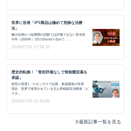
世界に告発「iPS製品は極めて危険な治療
法」
極少症例かつ短期間の試験では評価できない安全性
今年（2026年）3月のDoctor’s Eyeで、...
2026/07/31 17:54:32
歴史的転換！「骨折評価なしで骨粗鬆症薬を
承認」
研究の背景1：ロモソズマブ以降、新薬開発が停滞
現在、世界で使用されている主な骨粗鬆症治療薬〔ビ
スホ...
2026/07/29 13:30:00
最新記事一覧を見る