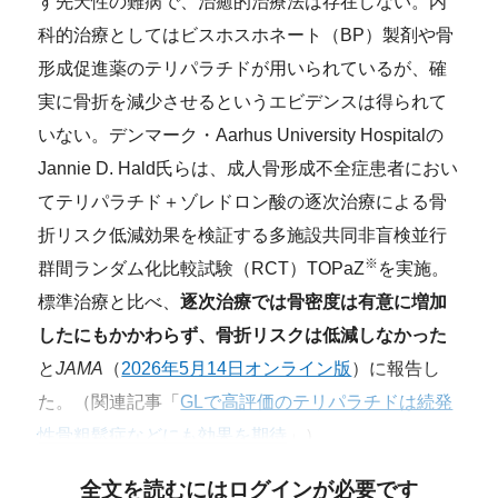
す先天性の難病で、治癒的治療法は存在しない。内
科的治療としてはビスホスホネート（BP）製剤や骨
形成促進薬のテリパラチドが用いられているが、確
実に骨折を減少させるというエビデンスは得られて
いない。デンマーク・Aarhus University Hospitalの
Jannie D. Hald氏らは、成人骨形成不全症患者におい
てテリパラチド＋ゾレドロン酸の逐次治療による骨
折リスク低減効果を検証する多施設共同非盲検並行
※
群間ランダム化比較試験（RCT）TOPaZ
を実施。
標準治療と比べ、
逐次治療では骨密度は有意に増加
したにもかかわらず、骨折リスクは低減しなかった
と
JAMA
（
2026年5月14日オンライン版
）に報告し
た。（関連記事「
GLで高評価のテリパラチドは続発
性骨粗鬆症などにも効果を期待
」）
全文を読むにはログインが必要です