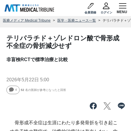
会員登録
ログイン
医療メディア Medical Tribune
医学・医療ニュース一覧
テリパラチド＋ゾ
テリパラチド＋ゾレドロン酸で骨形成
不全症の骨折減少せず
非盲検RCTで標準治療と比較
2026年5月22日 5:00
4
52
名の医師が参考になったと回答
骨形成不全症は生涯にわたり多発骨折を引き起こ