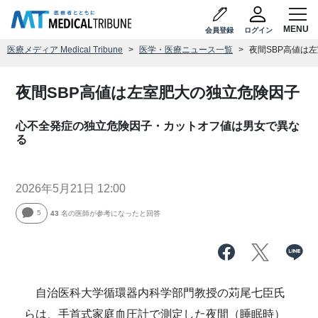
会員登録
ログイン
医療メディア Medical Tribune
医学・医療ニュース一覧
夜間SBP高値は
夜間SBP高値は左室肥大の独立危険因子
心不全発症の独立危険因子・カットオフ値は男女で異な
る
2026年5月21日 12:00
5
43
名の医師が参考になったと回答
自治医科大学循環器内科学部門教授の苅尾七臣氏
らは、手首式家庭血圧計で測定した夜間（睡眠時）