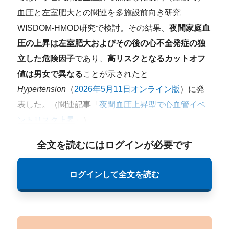
血圧と左室肥大との関連を多施設前向き研究
WISDOM-HMOD研究で検討。その結果、
夜間家庭血
圧の上昇は左室肥大およびその後の心不全発症の独
立した危険因子
であり、
高リスクとなるカットオフ
値は男女で異なる
ことが示されたと
Hypertension
（
2026年5月11日オンライン版
）に発
表した。（関連記事「
夜間血圧上昇型で心血管イベ
ントリスク上昇
」）
全文を読むにはログインが必要です
ログインして全文を読む