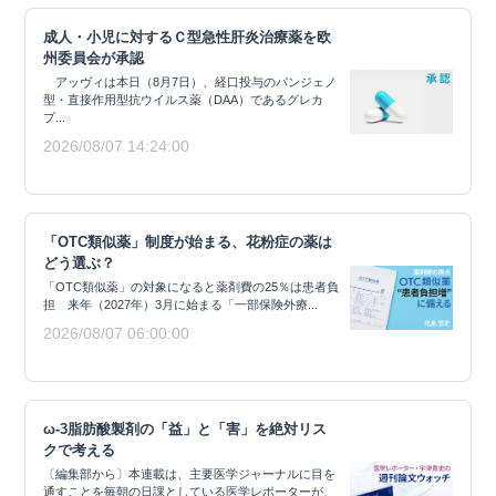
成人・小児に対するＣ型急性肝炎治療薬を欧
州委員会が承認
アッヴィは本日（8月7日）、経口投与のパンジェノ
型・直接作用型抗ウイルス薬（DAA）であるグレカ
プ...
2026/08/07 14:24:00
「OTC類似薬」制度が始まる、花粉症の薬は
どう選ぶ？
「OTC類似薬」の対象になると薬剤費の25％は患者負
担 来年（2027年）3月に始まる「一部保険外療...
2026/08/07 06:00:00
ω-3脂肪酸製剤の「益」と「害」を絶対リス
クで考える
〔編集部から〕本連載は、主要医学ジャーナルに目を
通すことを毎朝の日課としている医学レポーターが、