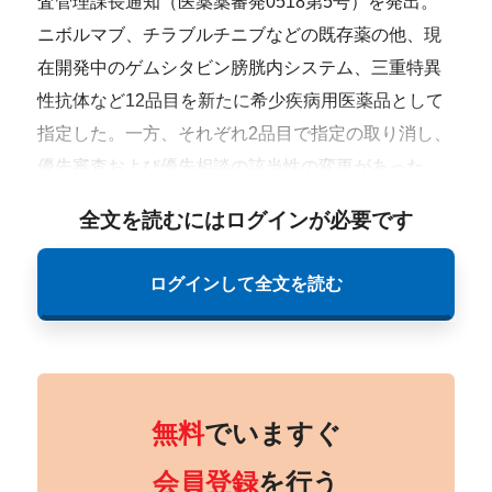
査管理課長通知（医薬薬審発0518第5号）を発出。
ニボルマブ、チラブルチニブなどの既存薬の他、現
在開発中のゲムシタビン膀胱内システム、三重特異
性抗体など12品目を新たに希少疾病用医薬品として
指定した。一方、それぞれ2品目で指定の取り消し、
優先審査および優先相談の該当性の変更があった。
全文を読むにはログインが必要です
ログインして全文を読む
無料
でいますぐ
会員登録
を行う