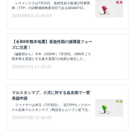
シスメックスは7月31日、血栓性血小板減少性紫斑
病（TTP）の診断補助検査項目であるADAMTS1...
2026/08/03 15:46:59
【令和8年熊本地震】亜急性期の循環器フェー
ズに注意！
〔編集部から〕今年（2026年）7月28日、16時半ごろ
熊本県を震源とする最大震度7の地震が発生した...
2026/07/31 17:10:42
マルスタシマブ、小児に対する血友病で一変
承認申請
ファイザーは本日（7月30日）、抗TFPIモノクロー
ナル抗体マルスタシマブ（商品名ヒムペブジ皮下注...
2026/07/30 15:30:00