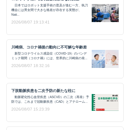
日本ではロボット支援手術の普及が進む一方、執刀
機会には男女間で大きな格差が存在する実態が、
Nati...
2026/08/07 19:13:41
川崎病、コロナ禍後の動向に不可解な年齢差
新型コロナウイルス感染症（COVID-19）のパンデ
ミック期間（コロナ禍）には、世界的に川崎病の発...
2026/08/07 18:32:16
下肢動脈疾患を二次予防の新たな柱に
動脈硬化性心血管疾患（ASCVD）の二次（再発）予
防では、これまで冠動脈疾患（CAD）とアテローム...
2026/08/07 15:23:39