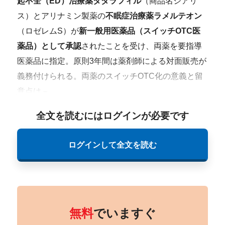
起不全（ED）治療薬タダラフィル
（商品名シアリ
ス）とアリナミン製薬の
不眠症治療薬ラメルテオン
（ロゼレムS）が
新一般用医薬品（スイッチOTC医
薬品）として承認
されたことを受け、両薬を要指導
医薬品に指定。原則3年間は薬剤師による対面販売が
義務付けられる。両薬のスイッチOTC化の意義と留
意点は－。
全文を読むにはログインが必要です
ログインして全文を読む
無料
でいますぐ