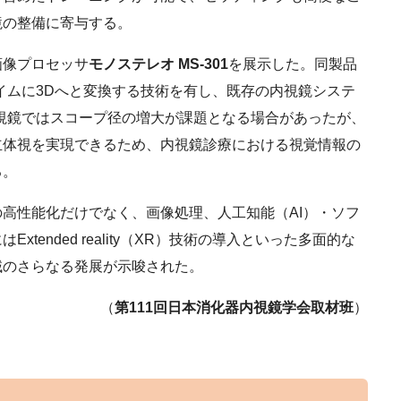
境の整備に寄与する。
画像プロセッサ
モノステレオ MS-301
を展示した。同製品
イムに3Dへと変換する技術を有し、既存の内視鏡システ
視鏡ではスコープ径の増大が課題となる場合があったが、
立体視を実現できるため、内視鏡診療における視覚情報の
る。
高性能化だけでなく、画像処理、人工知能（AI）・ソフ
tended reality（XR）技術の導入といった多面的な
域のさらなる発展が示唆された。
（
第111回日本消化器内視鏡学会取材班
）