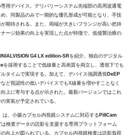
の専用デバイス。デリバリーシステム先端部の高周波通電
ため、同製品のみで一期的な瘻孔形成が可能となり、手技
与が期待される。また、両端が大きいフランジが高い把持
レナージ効果の向上を実現した点が特徴で、低侵襲治療の
NIALVISION G4 LX edition-SR
を紹介。独自のデジタル
ce
を採用することで低線量と高画質を両立し、透視下でも
アルタイムで実現する。加えて、デバイス強調透視
DeEP
ヤなど視認性の低いデバイスでもX線量を増やすことなく
性向上に寄与する点が示された。最新バージョンではこれ
での実装が予定されている。
パン）は、小腸カプセル内視鏡システムに対応する
PillCam
アは検査データの読影を支援する専用プラットフォーム
率の向上が図られている。カプセル内視鏡検査は読影負荷