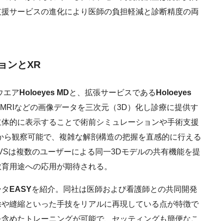
支援サービスの進化により医師の負担軽減と診断精度の両
ョンとXR
ウエア
Holoeyes MD
と、拡張サービスである
Holoeyes
CTやMRIなどの画像データを三次元（3D）化し診療に提供す
立体的に表示することで術前シミュレーションや手術支援
から観察可能で、複雑な解剖構造の把握を直感的に行える
s VSは複数のユーザーによる同一3Dモデルの共有機能を提
教育用途への応用が期待される。
ータ
EASY
を紹介。同社は医師および看護師との共同開発
除や縫縮といった手技をリアルに再現している点が特徴で
を含めたトレーニングが可能で、セッティングも簡便なこ