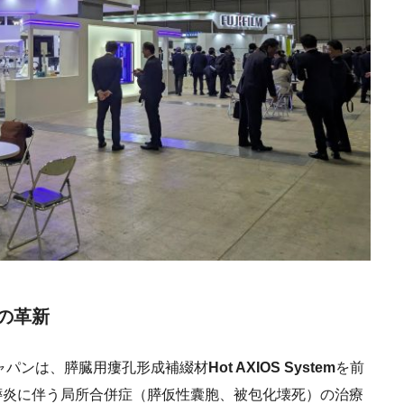
の革新
ャパンは、膵臓用瘻孔形成補綴材
Hot AXIOS System
を前
膵炎に伴う局所合併症（膵仮性囊胞、被包化壊死）の治療