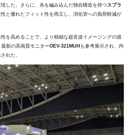
実現した。さらに、糸を編み込んだ独自構造を持つ
スプラ
軟性と優れたフィット性を両立し、消化管への負荷軽減が
性を高めることで、より精細な超音波イメージングの描
。最新の高画質モニター
OEV-321MUH
も参考展示され、内
示された。