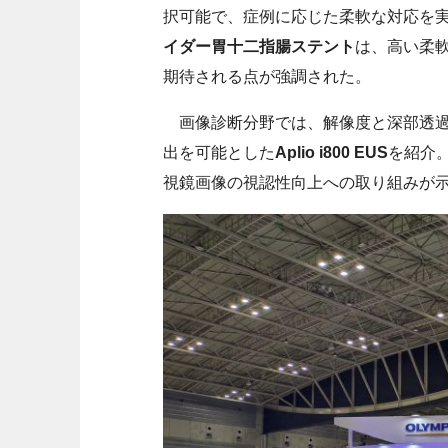
択可能で、症例に応じた柔軟な対応を
イダー胃十二指腸ステント
は、高い柔
期待される点が強調された。
画像診断分野では、解像度と深部透過
出を可能とした
Aplio i800 EUS
を紹介
視鏡画像の視認性向上への取り組みが