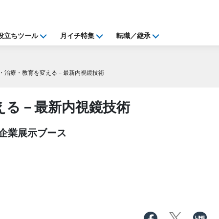
役立ちツール
月イチ特集
転職／継承
・治療・教育を変える－最新内視鏡技術
える－最新内視鏡技術
・企業展示ブース