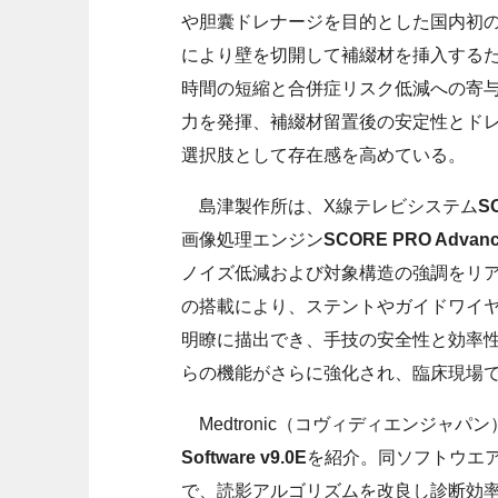
や胆囊ドレナージを目的とした国内初
により壁を切開して補綴材を挿入する
時間の短縮と合併症リスク低減への寄
力を発揮、補綴材留置後の安定性とド
選択肢として存在感を高めている。
島津製作所は、X線テレビシステム
SO
画像処理エンジン
SCORE PRO Advan
ノイズ低減および対象構造の強調をリ
の搭載により、ステントやガイドワイ
明瞭に描出でき、手技の安全性と効率
らの機能がさらに強化され、臨床現場
Medtronic（コヴィディエンジャ
Software v9.0E
を紹介。同ソフトウエ
で、読影アルゴリズムを改良し診断効