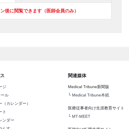
イン後に閲覧できます（医師会員のみ）
ス
関連媒体
ージ
Medical Tribune新聞版
テール
└
Medical Tribune本紙
ー（カレンダー）
医療従事者向け生涯教育サイト
ート
└
MT-MEET
レンダー
やんす