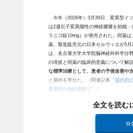
今年（2026年）3月30日、変異型イ
は2遺伝子変異陽性の神経膠腫を効能・
ラニゴ錠10mg）が発売された。同薬は、
薬。製造販売元の日本セルヴィエが5月
は、名古屋大学大学院脳神経外科学分
の現状と同薬の臨床的意義について解
な標準治療として、患者の予後改善や
と期待を寄せた。（関連記事「
国内初の
異陽性の神経膠腫で
」）
全文を読む
ロ