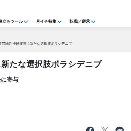
役立ちツール
月イチ特集
転職／継承
H変異陽性神経膠腫に新たな選択肢ボラシデニブ
に新たな選択肢ボラシデニブ
長に寄与