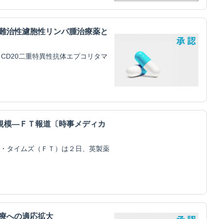
・難治性濾胞性リンパ腫治療薬と
CD20二重特異性抗体エプコリタマ
規模―ＦＴ報道〔時事メディカ
・タイムズ（ＦＴ）は２日、英製薬
治療への適応拡大