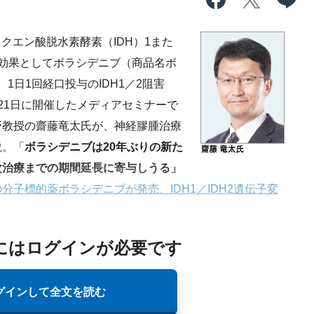
ソクエン酸脱水素酵素（IDH）1また
効果としてボラシデニブ（商品名ボ
1日1回経口投与のIDH1／2阻害
21日に開催したメディアセミナーで
野教授の齋藤竜太氏が、神経膠腫治療
説。「
ボラシデニブは20年ぶりの新た
次治療までの期間延長に寄与しうる」
分子標的薬ボラシデニブが発売、IDH1／IDH2遺伝子変
にはログインが必要です
グインして全文を読む