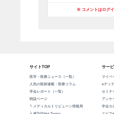
※ コメントはログ
サイトTOP
サービ
医学・医療ニュース（一覧）
マイペ
人気の医師連載・医療コラム
eディ
学会レポート（一覧）
セミナ
特設ページ
アンケ
└
メディカルトリビューン情報局
学会カ
└
感染症Hot Topics
エビで