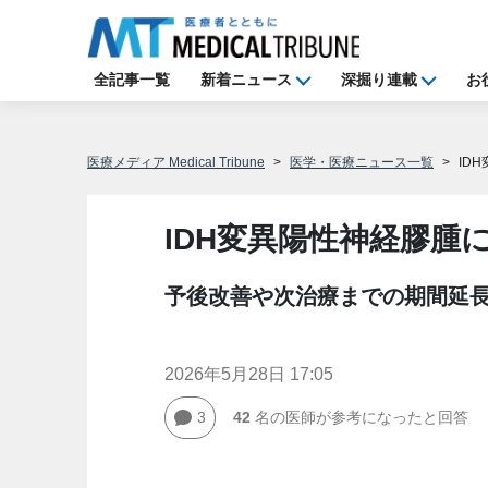
全記事一覧
新着ニュース
深掘り連載
お
医療メディア Medical Tribune
医学・医療ニュース一覧
ID
IDH変異陽性神経膠腫
予後改善や次治療までの期間延
2026年5月28日 17:05
3
42
名の医師が参考になったと回答