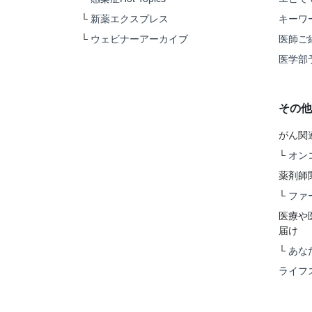
└
新薬エクスプレス
キーワ
└
ウェビナーアーカイブ
医師ご
医学部
その他
がん関
└
オン
薬剤師
└
ファ
医療や
届け
└
あな
ライフ