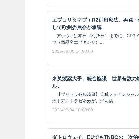
エプコリタマブ＋R2併用療法、再発
して欧州委員会が承認
アッヴィは本日（8月5日）までに、CD3／
ブ（商品名エプキンリ）...
2026/08/05 14:50:00
米英製薬大手、統合協議 世界有数の
ル〕
【ブリュッセル時事】英紙フィナンシャル
大手アストラゼネカが、米同業...
2026/08/04 10:00:00
ダトロウェイ、EUでもTNBCの一次