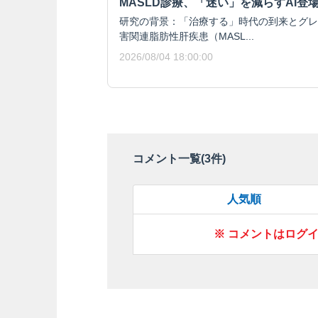
MASLD診療、「迷い」を減らすAI登
研究の背景：「治療する」時代の到来とグレ
害関連脂肪性肝疾患（MASL...
2026/08/04 18:00:00
コメント一覧(
3
件)
人気順
※ コメントはログ