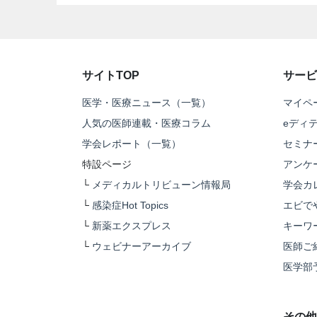
サイトTOP
サービ
医学・医療ニュース（一覧）
マイペ
人気の医師連載・医療コラム
eディ
学会レポート（一覧）
セミナ
特設ページ
アンケ
└
メディカルトリビューン情報局
学会カ
└
感染症Hot Topics
エビで
└
新薬エクスプレス
キーワ
└
ウェビナーアーカイブ
医師ご
医学部
その他