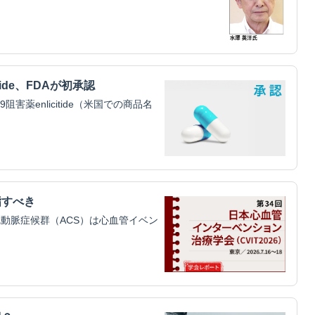
tide、FDAが初承認
害薬enlicitide（米国での商品名
指すべき
動脈症候群（ACS）は心血管イベン