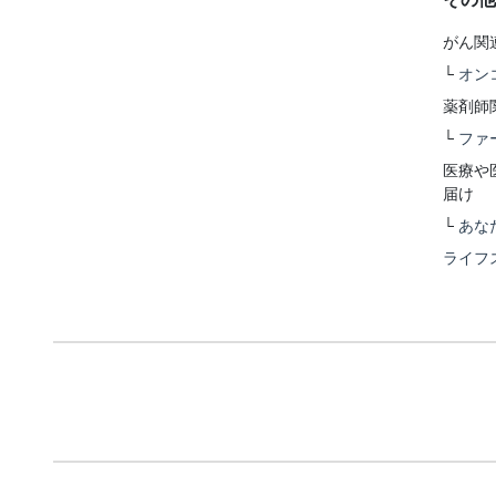
がん関
└
オン
薬剤師
└
ファ
医療や
届け
└
あな
ライフ