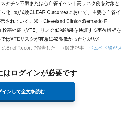
スタチン不耐または心血管イベント高リスク例を対象と
比較試験CLEAR Outcomesにおいて、主要心血管イ
る。米・Cleveland ClinicのBernardo F.
静脈血栓塞栓症（VTE）リスク低減効果を検証する事後解析を
ではVTEリスクが有意に42％低かった
と
JAMA
）のBrief Reportで報告した。（関連記事「
ベムペド酸がス
にはログインが必要です
グインして全文を読む