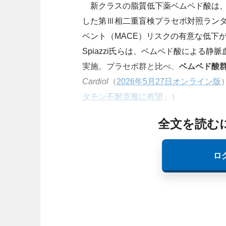
新クラスの脂質低下薬ベムペド酸は、
した第Ⅲ相二重盲検プラセボ対照ランダム化
ベント（MACE）リスクの有意な低下が示されてい
Spiazzi氏らは、ベムペド酸による
実施。プラセボ群と比べ、
ベムペド酸群
Cardiol
（
2026年5月27日オンライン版
タチン不耐克服に有望
」）
全文を読む
ロ