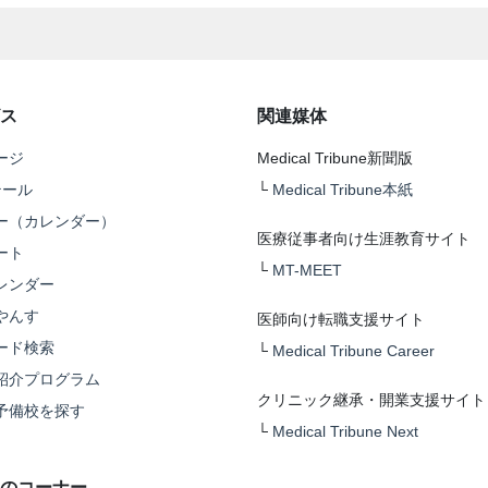
ス
関連媒体
ージ
Medical Tribune新聞版
テール
└
Medical Tribune本紙
ー（カレンダー）
医療従事者向け生涯教育サイト
ート
└
MT-MEET
レンダー
やんす
医師向け転職支援サイト
ード検索
└
Medical Tribune Career
紹介プログラム
クリニック継承・開業支援サイト
予備校を探す
└
Medical Tribune Next
のコーナー