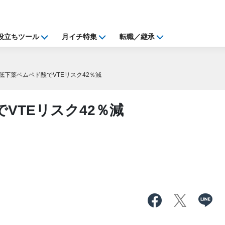
役立ちツール
月イチ特集
転職／継承
低下薬ベムペド酸でVTEリスク42％減
VTEリスク42％減