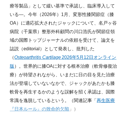
療等製品」として緩い基準で承認し、臨床導入して
いる―。今年（2026年）1月、変形性膝関節症（膝
OA）に適応拡大されたジャックについて、名戸ヶ谷
病院（千葉県）整形外科顧問の川口浩氏が関節症領
域の国際トップジャーナルの依頼を受けて、論文を
誌説（editorial）として発表し、批判した
（
Osteoarthritis Cartilage
2026年5月12日オンライン
版
）。世界的に膝OAに対する根本治療（軟骨修復治
療）が待望されながら、いまだに日の目を見た治療
法が登場していないなかで、ジャックがあたかも膝
軟骨を再生するかのような誤解を招く承認は、国際
常識を逸脱しているという。（関連記事「
再生医療
『日本ルール』の致命的欠陥
」）