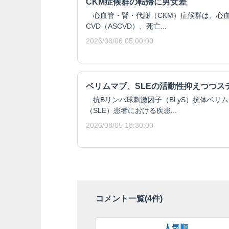
CKM症候群の転帰に男女差
心血管・腎・代謝（CKM）症候群は、心血
CVD（ASCVD）、死亡...
2026/08/06 05:00:00
ベリムマブ、SLEの活動性抑えつつス
抗Bリンパ球刺激因子（BLyS）抗体ベリ
（SLE）患者における疾患...
2026/08/05 18:30:00
コメント一覧(
4
件)
人気順