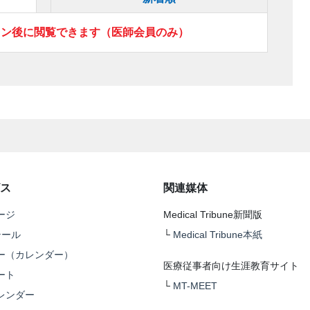
イン後に閲覧できます（医師会員のみ）
ス
関連媒体
ージ
Medical Tribune新聞版
テール
└
Medical Tribune本紙
ー（カレンダー）
医療従事者向け生涯教育サイト
ート
└
MT-MEET
レンダー