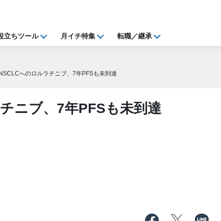
役立ちツール
月イチ特集
転職／継承
NSCLCへのロルラチニブ、7年PFSも未到達
ラチニブ、7年PFSも未到達