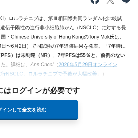
I）ロルラチニブは、第Ⅲ相国際共同ランダム化比較試
合遺伝子陽性の進行非小細胞肺がん（NSCLC）に対する長
e University of Hong KongのTony Mok氏は、
月29日〜6月2日）で同試験の7年追跡結果を発表。「7年時に
PFS）は未到達（NR）
、
7年PFSは55％と、前例のない
した。詳細は、
Ann Oncol
（
2026年5月29日オンライン
進行NSCLC、ロルラチニブで予後が大幅改善
」）
にはログインが必要です
グインして全文を読む