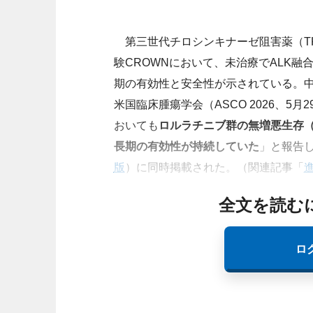
第三世代チロシンキナーゼ阻害薬（TK
験CROWNにおいて、未治療でALK融
期の有効性と安全性が示されている。中国・Chines
米国臨床腫瘍学会（ASCO 2026、5
おいても
ロルラチニブ群の無増悪生存（
長期の有効性が持続していた
」と報告
版
）に同時掲載された。（関連記事「
全文を読む
ロ