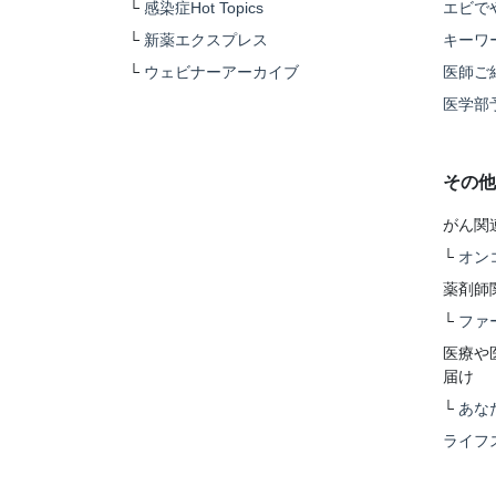
└
感染症Hot Topics
エビで
└
新薬エクスプレス
キーワ
└
ウェビナーアーカイブ
医師ご
医学部
その他
がん関
└
オン
薬剤師
└
ファ
医療や
届け
└
あな
ライフ