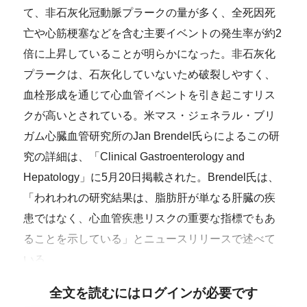
て、非石灰化冠動脈プラークの量が多く、全死因死
亡や心筋梗塞などを含む主要イベントの発生率が約2
倍に上昇していることが明らかになった。非石灰化
プラークは、石灰化していないため破裂しやすく、
血栓形成を通じて心血管イベントを引き起こすリス
クが高いとされている。米マス・ジェネラル・ブリ
ガム心臓血管研究所のJan Brendel氏らによるこの研
究の詳細は、「Clinical Gastroenterology and
Hepatology」に5月20日掲載された。Brendel氏は、
「われわれの研究結果は、脂肪肝が単なる肝臓の疾
患ではなく、心血管疾患リスクの重要な指標でもあ
ることを示している」とニュースリリースで述べて
いる。
全文を読むにはログインが必要です