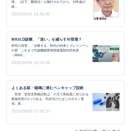
律」（以下、難病法）が施行されてから、10年超が
経...
2026/08/05 18:45:00
MASLD診療、「迷い」を減らすAI登場？
研究の背景：「治療する」時代の到来とグレーゾーン
の壁 これまで代謝機能障害関連脂肪性肝疾患
（MASL...
2026/08/04 18:00:00
よくある咳・喘鳴に潜むペンキャップ誤飲
気管・気管支異物誤飲は、小児で高頻度に見られる
救急疾患の1つである。乳幼児のたばこやボタン電
池、医...
2026/08/03 17:58:37