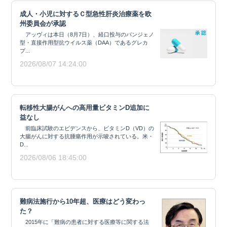
成人・小児に対するＣ型急性肝炎治療薬を欧
州委員会が承認
アッヴィは本日（8月7日）、経口投与のパンジェノ
型・直接作用型抗ウイルス薬（DAA）であるグレカ
プ...
2026/08/07 14:24:00
転移性大腸がんへの高用量ビタミンD追加に
益なし
前臨床試験のエビデンスから、ビタミンD（VD）の
大腸がんに対する抗腫瘍作用が示唆されている。米・
D...
2026/08/06 18:45:00
難病法施行から10年超、医療はどう変わっ
た？
2015年に「難病の患者に対する医療等に関する法