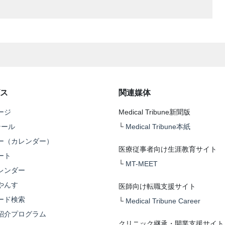
ス
関連媒体
ージ
Medical Tribune新聞版
テール
└
Medical Tribune本紙
ー（カレンダー）
医療従事者向け生涯教育サイト
ート
└
MT-MEET
レンダー
やんす
医師向け転職支援サイト
ード検索
└
Medical Tribune Career
紹介プログラム
クリニック継承・開業支援サイト