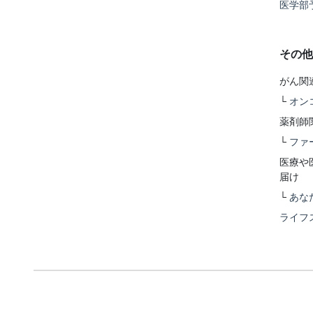
医学部
その他
がん関
└
オン
薬剤師
└
ファ
医療や
届け
└
あな
ライフ