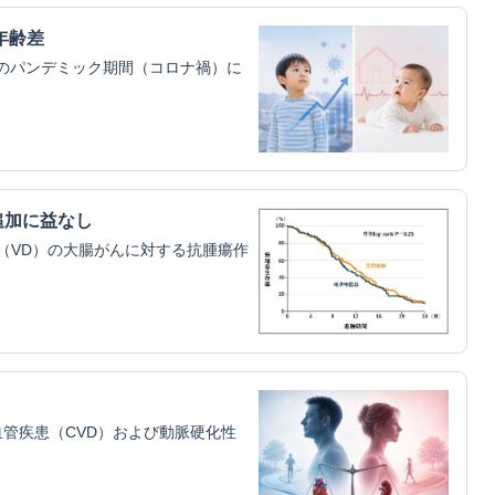
年齢差
）のパンデミック期間（コロナ禍）に
追加に益なし
（VD）の大腸がんに対する抗腫瘍作
管疾患（CVD）および動脈硬化性