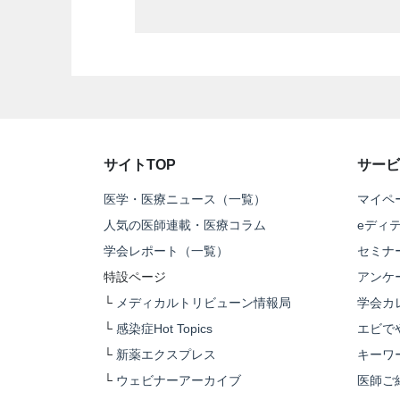
サイトTOP
サービ
医学・医療ニュース（一覧）
マイペ
人気の医師連載・医療コラム
eディ
学会レポート（一覧）
セミナ
特設ページ
アンケ
└
メディカルトリビューン情報局
学会カ
└
感染症Hot Topics
エビで
└
新薬エクスプレス
キーワ
└
ウェビナーアーカイブ
医師ご