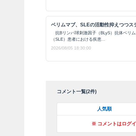
ベリムマブ、SLEの活動性抑えつつス
抗Bリンパ球刺激因子（BLyS）抗体ベリ
（SLE）患者における疾患...
2026/08/05 18:30:00
コメント一覧(
2
件)
人気順
※ コメントはログ