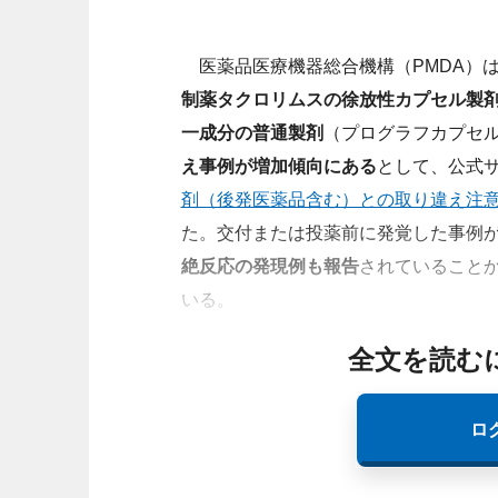
医薬品医療機器総合機構（PMDA）
制薬タクロリムス
の徐放性カプセル製
一成分の普通製剤
（プログラフカプセ
え事例が増加傾向にある
として、公式
剤（後発医薬品含む）との取り違え注
た。交付または投薬前に発覚した事例
絶反応の発現例も報告
されていること
いる。
全文を読む
ロ