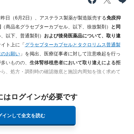
は昨日（6月2日）、アステラス製薬が製造販売する
免疫抑
剤
（商品名グラセプターカプセル、以下、徐放製剤）
と同
ル、
以下、普通製剤）
および後発医薬品について、取り違
サイト上
に「
グラセプターカプセルとタクロリムス普通製
意のお願い
」を掲出、
医療従事者に対して注意喚起を行っ
が多いものの、
生体腎移植患者において取り違えによる拒
から、処方・調剤時の確認徹底と施設内周知を強く求めて
にはログインが必要です
グインして全文を読む