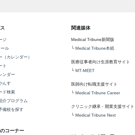
ス
関連媒体
ージ
Medical Tribune新聞版
テール
└
Medical Tribune本紙
ー（カレンダー）
医療従事者向け生涯教育サイト
ート
└
MT-MEET
レンダー
やんす
医師向け転職支援サイト
ード検索
└
Medical Tribune Career
紹介プログラム
クリニック継承・開業支援サイト
予備校を探す
└
Medical Tribune Next
のコーナー