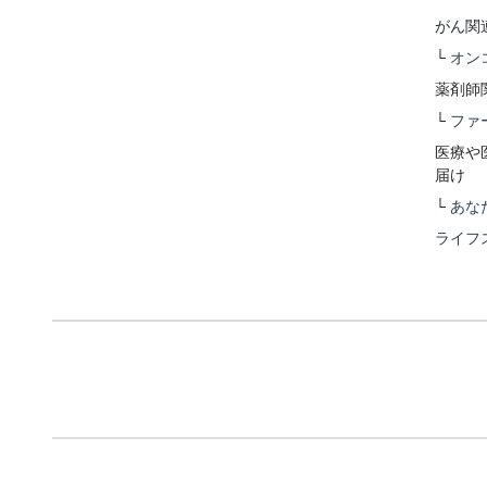
がん関
└
オン
薬剤師
└
ファ
医療や
届け
└
あな
ライフ