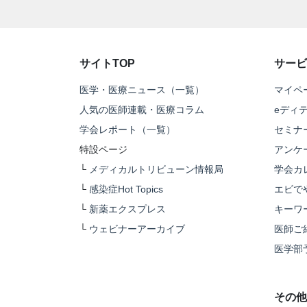
サイトTOP
サービ
医学・医療ニュース（一覧）
マイペ
人気の医師連載・医療コラム
eディ
学会レポート（一覧）
セミナ
特設ページ
アンケ
└
メディカルトリビューン情報局
学会カ
└
感染症Hot Topics
エビで
└
新薬エクスプレス
キーワ
└
ウェビナーアーカイブ
医師ご
医学部
その他