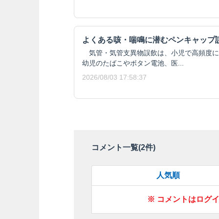
よくある咳・喘鳴に潜むペンキャップ
気管・気管支異物誤飲は、小児で高頻度に
幼児のたばこやボタン電池、医...
2026/08/03 17:58:37
コメント一覧(
2
件)
人気順
※ コメントはログ