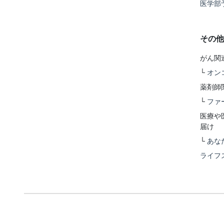
医学部
その他
がん関
└
オン
薬剤師
└
ファ
医療や
届け
└
あな
ライフ