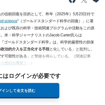
信頼回復を目的として、昨年（2025年）5月23日付で
rd science
”（ゴールドスタンダード科学の回復）」に署
規および既存の科学・技術関連プログラムや活動をこの原
・科学ジャーナリストのJacob Carter氏らは
「『ゴールドスタンダード科学』は、科学的厳密性の担保
の政治的介入を正当化する手段
と化している」と批判し、
ぼす可能性がある
」と警鐘を鳴らしている。（関連記事
なう世紀の愚策！
」）
にはログインが必要です
グインして全文を読む