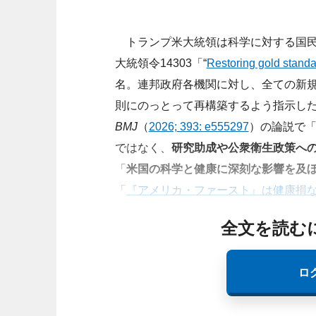
トランプ米大統領は科学に対する国民の
大統領令14303「“
Restoring gold standa
名。連邦政府各機関に対し、全ての新
則にのっとって再構築するよう指示した。米
BMJ
（
2026; 393: e555297
）の論説で
ではなく、
研究助成や公衆衛生政策へ
「
米国の科学と健康に深刻な影響を及
「
『アメリカ・ファースト』は健康損
全文を読む
ロ