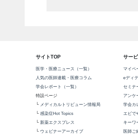
サイトTOP
サービ
医学・医療ニュース（一覧）
マイペ
人気の医師連載・医療コラム
eディ
学会レポート（一覧）
セミナ
特設ページ
アンケ
└
メディカルトリビューン情報局
学会カ
└
感染症Hot Topics
エビで
└
新薬エクスプレス
キーワ
└
ウェビナーアーカイブ
医師ご