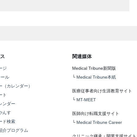
ス
関連媒体
ージ
Medical Tribune新聞版
テール
└
Medical Tribune本紙
ー（カレンダー）
医療従事者向け生涯教育サイト
ート
└
MT-MEET
レンダー
やんす
医師向け転職支援サイト
ード検索
└
Medical Tribune Career
紹介プログラム
クリニック継承・開業支援サイト